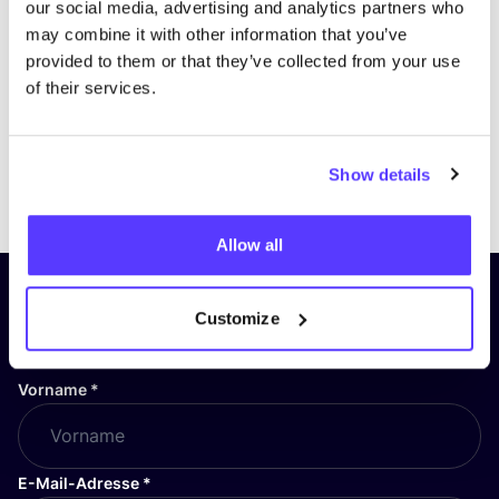
our social media, advertising and analytics partners who
may combine it with other information that you’ve
provided to them or that they’ve collected from your use
of their services.
Show details
Previous
Next
Allow all
Abonniere unseren Newsletter
Customize
und bleibe auf dem Laufenden!
Vorname
*
E-Mail-Adresse
*