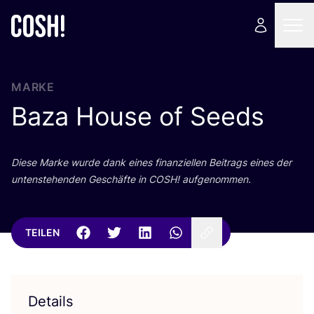
MARKE
Baza House of Seeds
Die­se Mar­ke wur­de dank eines finan­zi­el­len Bei­trags eines der
unten­ste­hen­den Geschäf­te in
COSH
! aufgenommen.
TEILEN
Details