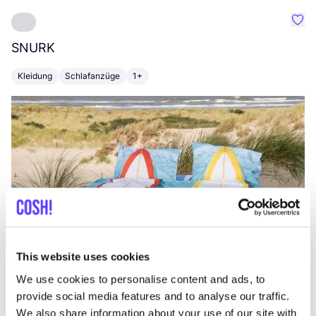
Favo
SNURK
Su
Kleidung
Schlafanzüge
1+
T
This website uses cookies
We use cookies to personalise content and ads, to
provide social media features and to analyse our traffic.
We also share information about your use of our site with