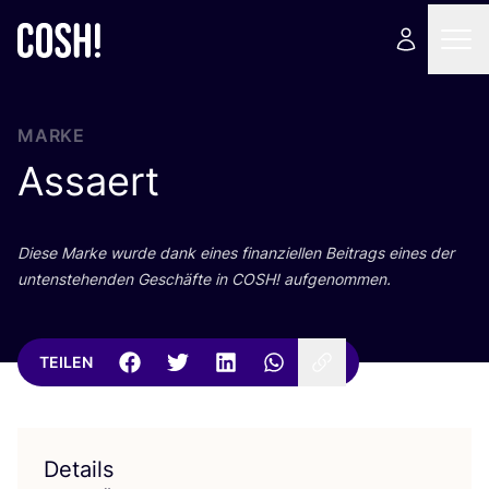
MARKE
Assaert
Die­se Mar­ke wur­de dank eines finan­zi­el­len Bei­trags eines der
unten­ste­hen­den Geschäf­te in
COSH
! aufgenommen.
TEILEN
Details