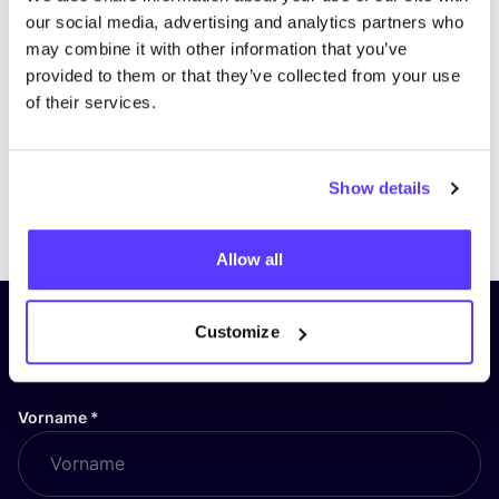
our social media, advertising and analytics partners who
may combine it with other information that you’ve
provided to them or that they’ve collected from your use
of their services.
Show details
Previous
Next
Allow all
Abonniere unseren Newsletter
Customize
und bleibe auf dem Laufenden!
Vorname
*