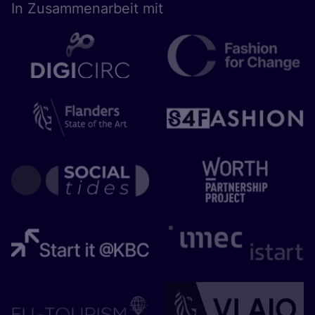
In Zusam­men­ar­beit mit