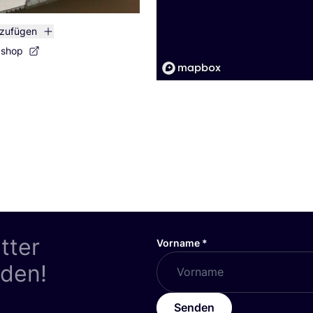
nzufügen
bshop
tter
Vorname
*
nden!
Senden