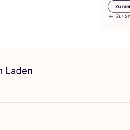
Zu mei
Zur S
em Laden
vorit Mud Jeans