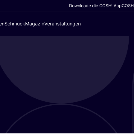
Downloade die COSH! App
COSH!
en
Schmuck
Magazin
Veranstaltungen