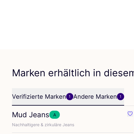
Marken erhältlich in dies
Verifizierte Marken
Andere Marken
1
1
Mud Jeans
A
Fa
Nach­hal­ti­ge­re
&
zir­ku­lä­re Jeans