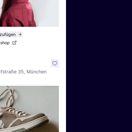
nzufügen
bshop
like
fstraße 35, München