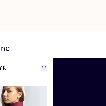
vorit ThokkThokk
end
EYK
like