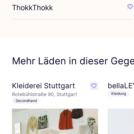
ThokkThokk
Fa
Mehr Läden in dieser Geg
Kleiderei Stuttgart
bellaL
like
Rotebühlstraße 90, Stuttgart
Kleidung
Secondhand