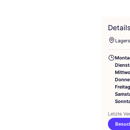
Detail
Lager­s
Monta
Dienst
Mittw
Donne
Freita
Samst
Sonnt
Letz­te Ver
Besuch