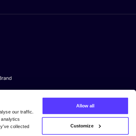
Brand
Allow all
yse our traffic.
 analytics
Customize
y’ve collected