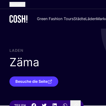
German
English
Green Fashion Tours
Städte
Läden
Mark
Dutch
French
Spanish
Croatian
LADEN
Zäma
Besuche die Seite
TEILEN