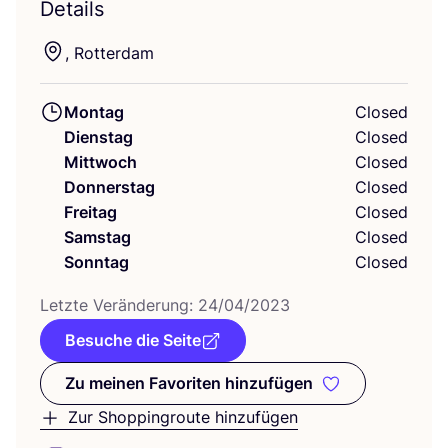
Details
, Rot­ter­dam
Montag
Closed
Dienstag
Closed
Mittwoch
Closed
Donnerstag
Closed
Freitag
Closed
Samstag
Closed
Sonntag
Closed
Letz­te Ver­än­de­rung:
24
/
04
/
2023
Besuche die Seite
Zu meinen Favoriten hinzufügen
Zu meinen Favoriten hinzufüge
Zur Shoppingroute hinzufügen