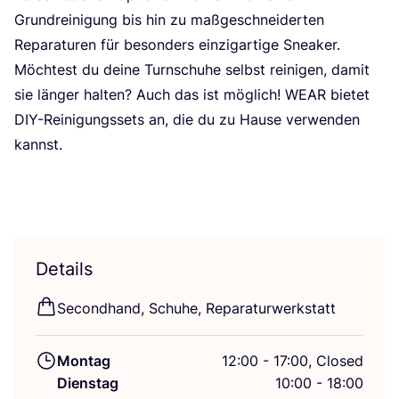
Grund­rei­ni­gung bis hin zu maß­ge­schnei­der­ten
Repa­ra­tu­ren für beson­ders ein­zig­ar­ti­ge Sneaker.
Möch­test du dei­ne Turn­schu­he selbst rei­ni­gen, damit
sie län­ger hal­ten? Auch das ist mög­lich!
WEAR
bie­tet
DIY-Rei­ni­gungs­sets an, die du zu Hau­se ver­wen­den
kannst.
Details
Second­hand, Schu­he, Reparaturwerkstatt
Montag
12:00 - 17:00, Closed
Dienstag
10:00 - 18:00