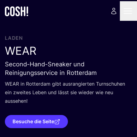
LADEN
WEAR
Second-Hand-Sneaker und
Reinigungsservice in Rotterdam
WEAR
in Rot­ter­dam gibt aus­ran­gier­ten Turn­schu­hen
ein zwei­tes Leben und lässt sie wie­der wie neu
aussehen!
Besuche die Seite