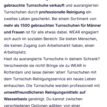
gebrauch­te
Turn­schu­he ver­kauft
und aus­ran­gier­ten
Turn­schu­hen durch
pro­fes­sio­nel­le
Rei­ni­gung
ein
zwei­tes Leben geschenkt. Bei einem Sor­ti­ment von
mehr als
1500
gebrauch­ten Turn­schu­hen für Män­ner
und Frau­en
ist für alle etwas dabei.
WEAR
enga­giert
sich auch im sozia­len Bereich: Sie bie­ten Men­schen,
die kei­nen Zugang zum Arbeits­markt haben, einen
Arbeitsplatz.
Hast du aus­ran­gier­te Turn­schu­he in dei­nem Schrank?
Ver­schwen­de sie nicht! Brin­ge sie zu
WEAR
in
Rot­ter­dam und las­se dei­nen
‘
alten’ Turn­schu­hen mit
dem Turn­schuh-Rei­ni­gungs­ser­vice ein neu­es Leben
ein­hau­chen. Die Turn­schu­he wer­den pro­fes­sio­nell mit
umwelt­freund­li­che­ren
Rei­ni­gungs­mit­teln
auf
Was­ser­ba­sis
gerei­nigt. Du kannst zwi­schen
ver­schie­de­nen Optio­nen wäh­len: von einer