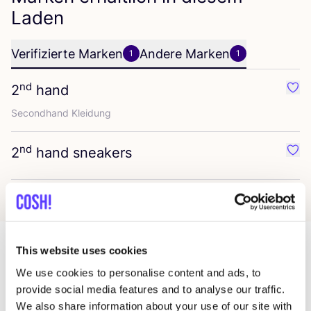
Laden
Verifizierte Marken
Andere Marken
1
1
nd
2
hand
Favo
Second­hand Kleidung
nd
2
hand sneakers
Favo
This website uses cookies
Mehr Läden in dieser Gegend
We use cookies to personalise content and ads, to
provide social media features and to analyse our traffic.
We also share information about your use of our site with