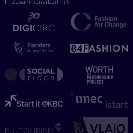
In Zusam­men­ar­beit mit