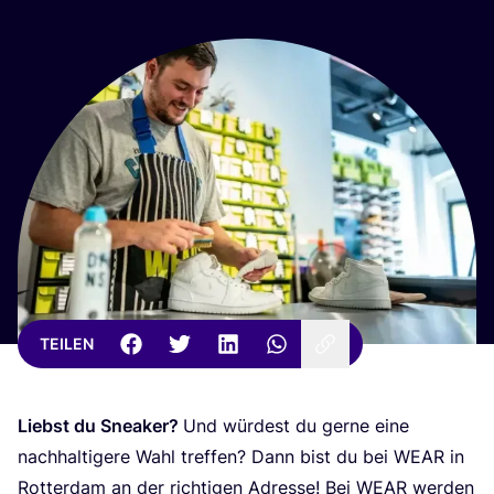
TEILEN
Liebst du Snea­k­er?
Und wür­dest du ger­ne eine
nach­hal­ti­ge­re Wahl tref­fen? Dann bist du bei
WEAR
in
Rot­ter­dam an der rich­ti­gen Adres­se! Bei
WEAR
wer­den