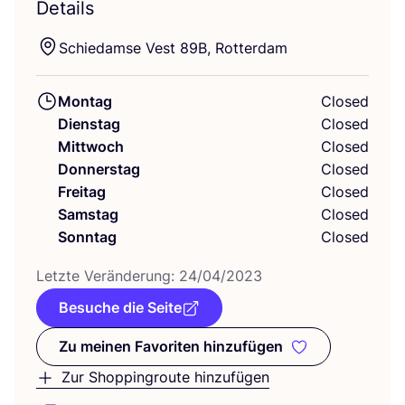
Details
Schie­dam­se Vest
89
B
, Rotterdam
Montag
Closed
Dienstag
Closed
Mittwoch
Closed
Donnerstag
Closed
Freitag
Closed
Samstag
Closed
Sonntag
Closed
Letz­te Ver­än­de­rung:
24
/
04
/
2023
Besuche die Seite
Zu meinen Favoriten hinzufügen
Zu meinen Favoriten hinzufüge
Zur Shoppingroute hinzufügen