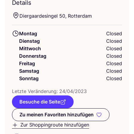
Details
Dier­gaar­des­in­gel
50
, Rotterdam
Montag
Closed
Dienstag
Closed
Mittwoch
Closed
Donnerstag
Closed
Freitag
Closed
Samstag
Closed
Sonntag
Closed
Letz­te Ver­än­de­rung:
24
/
04
/
2023
Besuche die Seite
Zu meinen Favoriten hinzufügen
Zu meinen Favoriten hinzufüge
Zur Shoppingroute hinzufügen