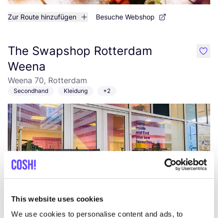
Zur Route hinzufügen
Besuche Webshop
The Swapshop Rotterdam
like
Weena
Weena 70, Rotterdam
Secondhand
Kleidung
+2
This website uses cookies
Zur Route hinzufügen
Besuche Webshop
We use cookies to personalise content and ads, to