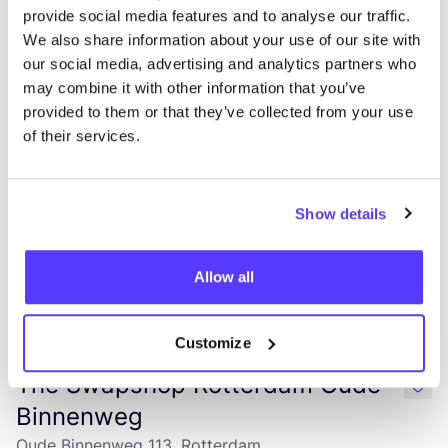
provide social media features and to analyse our traffic.
OSKA Rotterdam
We also share information about your use of our site with
like
Nieuwe Binnenweg 50, Rotterdam
our social media, advertising and analytics partners who
Kleidung
Accessoires
may combine it with other information that you’ve
provided to them or that they’ve collected from your use
of their services.
Show details
Allow all
Zur Route hinzufügen
Besuche Webshop
Customize
The Swapshop Rotterdam Oude
like
Binnenweg
Oude Binnenweg 113, Rotterdam