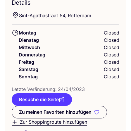
Details
Sint-Aga­thas­tra­at
54
, Rotterdam
Montag
Closed
Dienstag
Closed
Mittwoch
Closed
Donnerstag
Closed
Freitag
Closed
Samstag
Closed
Sonntag
Closed
Letz­te Ver­än­de­rung:
24
/
04
/
2023
Besuche die Seite
Zu meinen Favoriten hinzufügen
Zu meinen Favoriten hinzufüge
Zur Shoppingroute hinzufügen