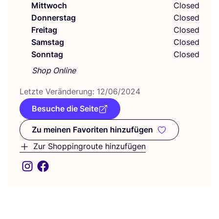
Mittwoch
Closed
Donnerstag
Closed
Freitag
Closed
Samstag
Closed
Sonntag
Closed
Shop Online
Letz­te Ver­än­de­rung:
12
/
06
/
2024
Besuche die Seite
Zu meinen Favoriten hinzufügen
Zu meinen Favoriten hinzufüge
Zur Shoppingroute hinzufügen