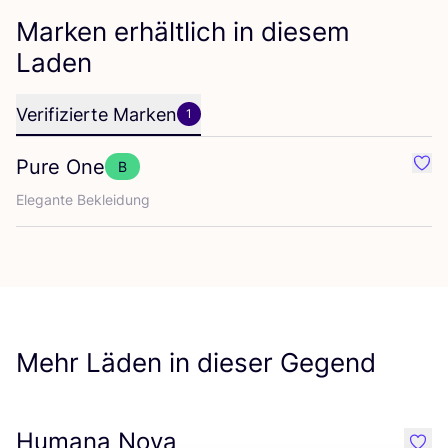
Marken erhältlich in diesem
Laden
Verifizierte Marken
1
Pure One
B
Favo
Ele­gan­te Bekleidung
Mehr Läden in dieser Gegend
Humana Nova