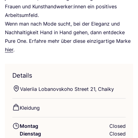
Frau­en und Kunsthandwerker:innen ein posi­ti­ves
Arbeitsumfeld.
Wenn man nach Mode sucht, bei der Ele­ganz und
Nach­hal­tig­keit Hand in Hand gehen, dann ent­de­cke
Pure One. Erfah­re mehr über die­se ein­zig­ar­ti­ge Mar­ke
hier
.
Details
Vale­ri­ia Loba­novs­ko­ho Street
21
, Chaiky
Klei­dung
Montag
Closed
Dienstag
Closed