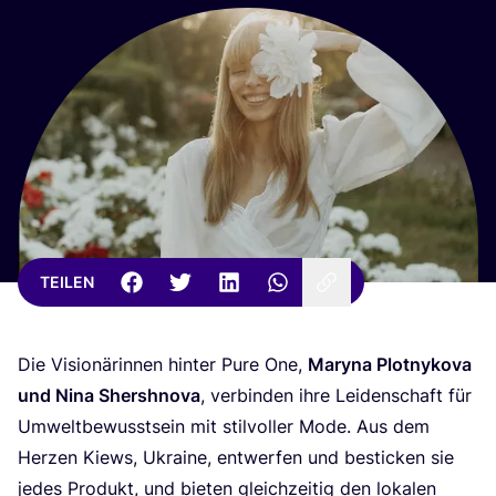
TEILEN
Die Visio­nä­rin­nen hin­ter Pure One,
Mary­na Plot­ny­ko­va
und Nina Shersh­no­va
, ver­bin­den ihre Lei­den­schaft für
Umwelt­be­wusst­sein mit stil­vol­ler Mode. Aus dem
Her­zen Kiews, Ukrai­ne, ent­wer­fen und besti­cken sie
jedes Pro­dukt, und bie­ten gleich­zei­tig den loka­len