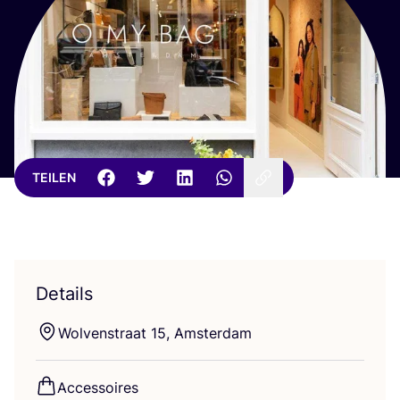
TEILEN
Details
Wol­ven­stra­at
15
, Amsterdam
Acces­soires