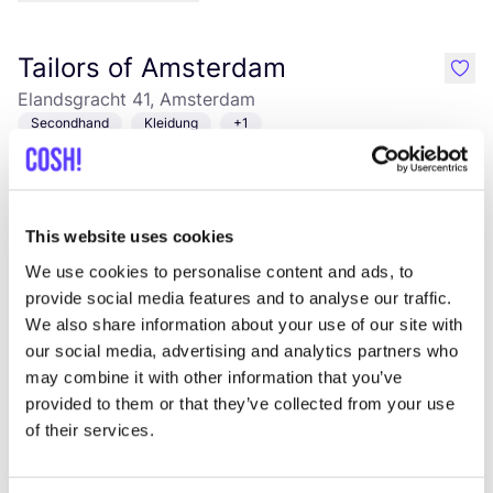
Tailors of Amsterdam
like
Elandsgracht 41, Amsterdam
Secondhand
Kleidung
+1
This website uses cookies
We use cookies to personalise content and ads, to
provide social media features and to analyse our traffic.
We also share information about your use of our site with
our social media, advertising and analytics partners who
Zur Route hinzufügen
Besuche Webshop
may combine it with other information that you’ve
provided to them or that they’ve collected from your use
of their services.
Yumeko
like
Herengracht 418sous, Amsterdam