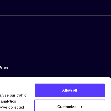
Brand
Allow all
yse our traffic.
 analytics
Customize
y’ve collected