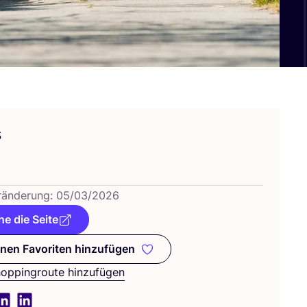
s
­än­de­rung:
05
/
03
/
2026
e die Seite
nen Favoriten hinzufügen
Zu meinen Favoriten hinzufügen
hoppingroute hinzufügen