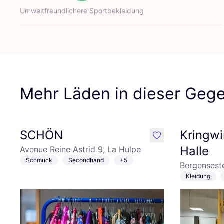
Umwelt­freund­li­che­re Sportbekleidung
Mehr Läden in dieser Geg
SCHÖN
Kringwi
like
Halle
Avenue Reine Astrid 9, La Hulpe
Schmuck
Secondhand
+5
Bergensest
Kleidung