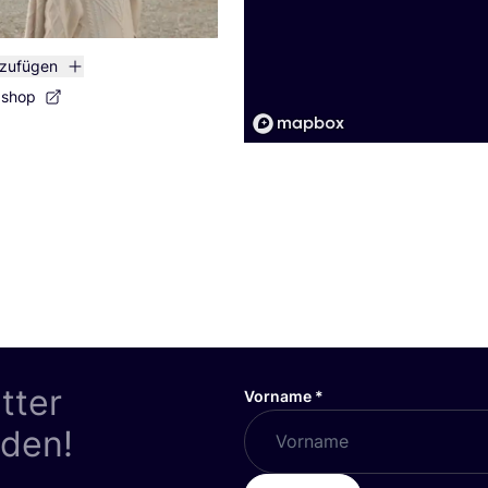
nzufügen
bshop
tter
Vorname
*
nden!