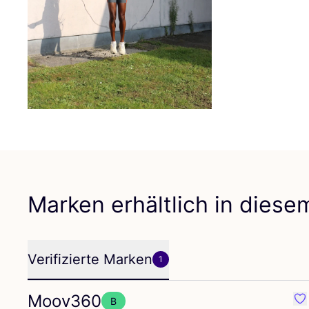
Marken erhältlich in dies
Verifizierte Marken
1
Moov
360
B
Fa