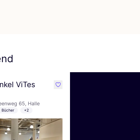
end
nkel ViTes
like
eenweg 65, Halle
Bücher
+2