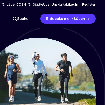
 für Läden
COSH! für Städte
Über Uns
Kontakt
Login
Register
Suchen
Entdecke mehr Läden