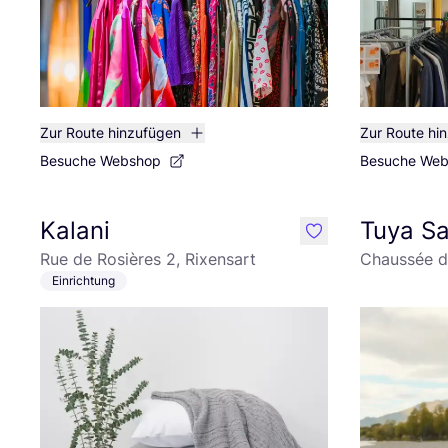
Zur Route hinzufügen
Zur Route hi
Besuche Webshop
Besuche We
Kalani
Tuya Sa
like
Rue de Rosières 2, Rixensart
Chaussée de
Einrichtung