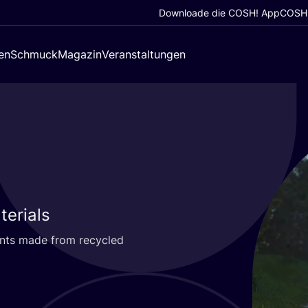
Downloade die COSH! App
COSH!
en
Schmuck
Magazin
Veranstaltungen
erials
m­ents made from recy­cled