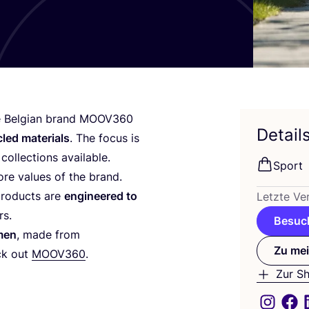
 Bel­gi­an brand
MOOV
360
Detail
led mate­ri­als
. The focus is
coll­ec­tions available.
Sport
ore values of the brand.
pro­ducts are
engi­nee­red to
Letz­te Ver
rs.
Besuch
 men
, made from
Zu mei
eck out
MOOV
360
.
Zur S