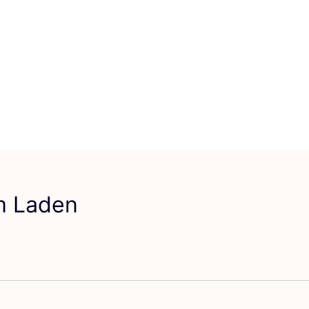
em Laden
vorit Moov360