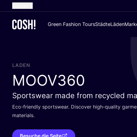
German
English
Green Fashion Tours
Städte
Läden
Mark
Dutch
French
Spanish
Croatian
LADEN
MOOV
360
Sportswear made from recycled mat
Eco-fri­end­ly sports­wear. Dis­co­ver high-qua­li­ty gar
materials.
Besuche die Seite