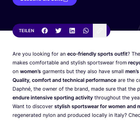
TEILEN
Are you loo­king for an
eco-fri­end­ly sports out­fit
? The
makes com­for­ta­ble and sty­lish sports­wear from
recy­c
on
women’s
garm­ents but they also have small
men’s
Qua­li­ty, com­fort and tech­ni­cal per­for­mance
are the c
Daph­né, the owner of the brand, made sure that the 
endu­re inten­si­ve sport­ing acti­vi­ty
throug­hout the yea
Want to dis­co­ver
sty­lish sports­wear for women and
rege­ne­ra­ted nylon and pro­du­ced local­ly in Ita­ly? Ch