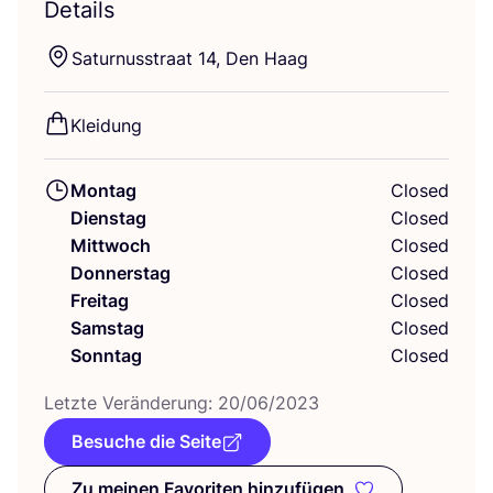
Details
Satur­nus­s­tra­at
14
, Den Haag
Klei­dung
Montag
Closed
Dienstag
Closed
Mittwoch
Closed
Donnerstag
Closed
Freitag
Closed
Samstag
Closed
Sonntag
Closed
Letz­te Ver­än­de­rung:
20
/
06
/
2023
Besuche die Seite
Zu meinen Favoriten hinzufügen