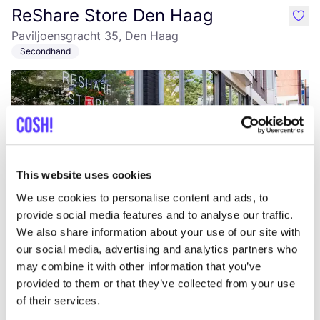
ReShare Store Den Haag
like
Paviljoensgracht 35, Den Haag
Secondhand
This website uses cookies
We use cookies to personalise content and ads, to
Zur Route hinzufügen
Besuche Webshop
provide social media features and to analyse our traffic.
We also share information about your use of our site with
our social media, advertising and analytics partners who
Secrid
may combine it with other information that you’ve
like
provided to them or that they’ve collected from your use
Hoogstraat 32, Den Haag
of their services.
Lifestyle & Geschenke
Accessoires