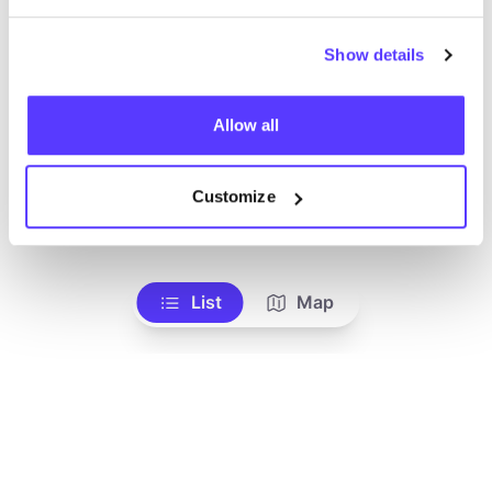
Show details
Allow all
Customize
Zur Route hinzufügen
Besuche Webshop
List
Map