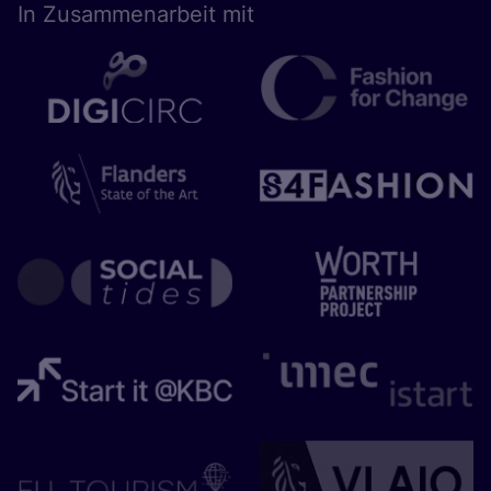
In Zusam­men­ar­beit mit