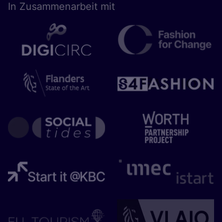
In Zusam­men­ar­beit mit