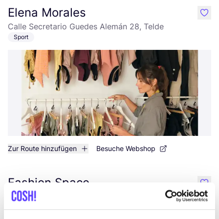
Elena Morales
like
Calle Secretario Guedes Alemán 28, Telde
Sport
Zur Route hinzufügen
Besuche Webshop
Fashion Space
like
Avenida Francisco Andrade Fumero 1, Arona
Kleidung