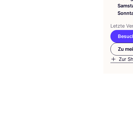
Samst
Sonnt
Letz­te Ver
Besuch
Zu mei
Zur S