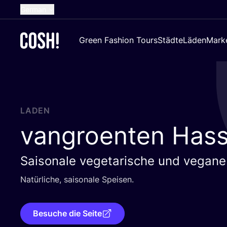
German
English
Green Fashion Tours
Städte
Läden
Mark
Dutch
French
Spanish
Croatian
LADEN
vangroenten Hass
Saisonale vegetarische und vegane
Natür­li­che, sai­so­na­le Speisen.
Besuche die Seite