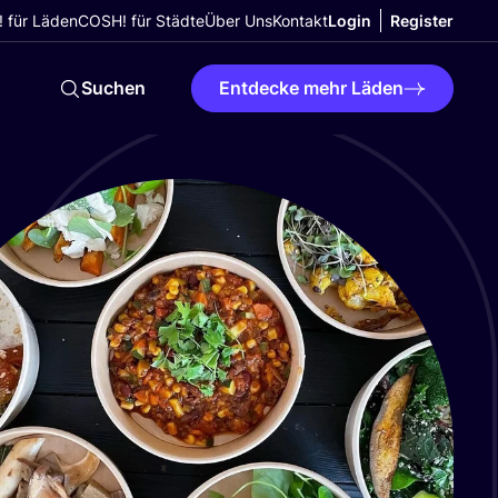
 für Läden
COSH! für Städte
Über Uns
Kontakt
Login
Register
Suchen
Entdecke mehr Läden