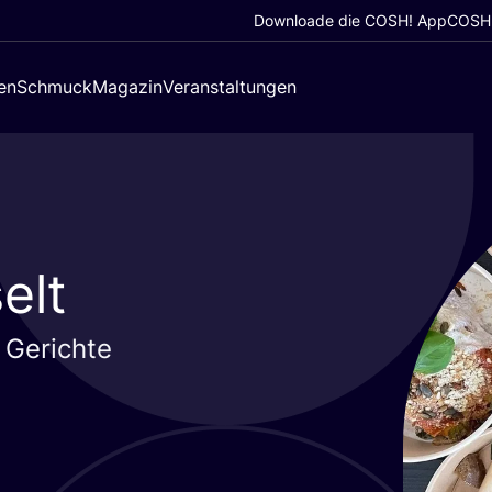
Downloade die COSH! App
COSH!
en
Schmuck
Magazin
Veranstaltungen
elt
 Gerichte