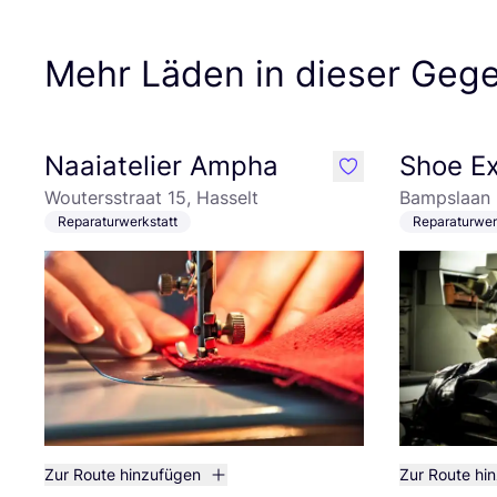
Mehr Läden in dieser Geg
Naaiatelier Ampha
Shoe E
like
Woutersstraat 15, Hasselt
Bampslaan 
Reparaturwerkstatt
Reparaturwer
Zur Route hinzufügen
Zur Route hi