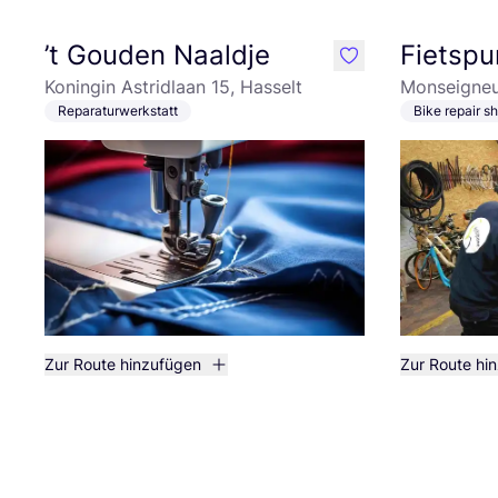
’t Gouden Naaldje
Fietspu
like
Koningin Astridlaan 15, Hasselt
Monseigneur
Reparaturwerkstatt
Bike repair s
Zur Route hinzufügen
Zur Route hi