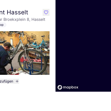
nt Hasselt
like
 Broekxplein 8, Hasselt
hop
nzufügen