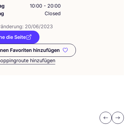
ag
10:00 - 20:00
ag
Closed
­än­de­rung:
20
/
06
/
2023
e die Seite
nen Favoriten hinzufügen
Zu meinen Favoriten hinzufügen
hoppingroute hinzufügen
Previous
Next