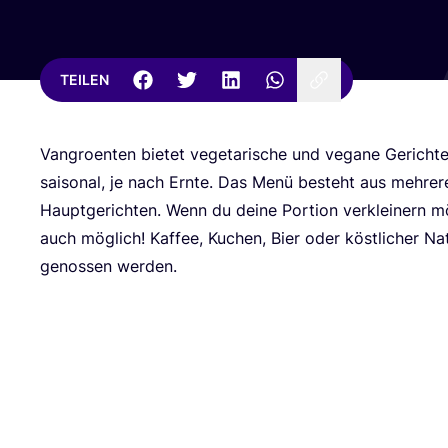
TEILEN
Van­groen­ten bie­tet vege­ta­ri­sche und vega­ne Gerich­
sai­so­nal, je nach Ern­te. Das Menü besteht aus meh­re­r
Haupt­ge­rich­ten. Wenn du dei­ne Por­ti­on ver­klei­nern mö
auch mög­lich! Kaf­fee, Kuchen, Bier oder köst­li­cher Na
genos­sen werden.