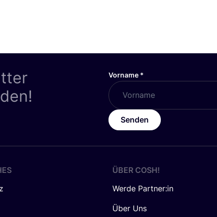
tter
Vorname
*
nden!
Senden
HES
ÜBER
COSH
!
z
Werde Partner:in
Über Uns