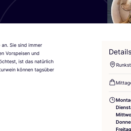
te an. Sie sind immer
Detail
en Vor­spei­sen und
ch­test, ist das natür­lich
Runkst
tur­wein kön­nen tags­über
Mit­tag
Monta
Dienst
Mittw
Donne
Freita