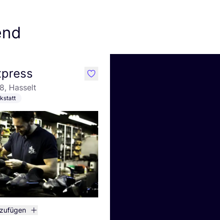
end
xpress
like
8, Hasselt
kstatt
nzufügen