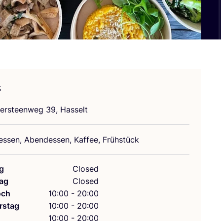
s
ers­teen­weg
39
, Hasselt
­essen, Abend­essen, Kaf­fee, Frühstück
g
Closed
ag
Closed
och
10:00 - 20:00
rstag
10:00 - 20:00
g
10:00 - 20:00