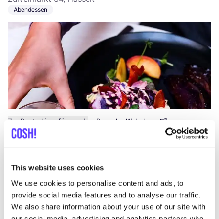
Abendessen
Zur Route hinzufügen
Besuche Webshop
Mister Minit - Demerstraat
like
This website uses cookies
Demerstraat 28, Hasselt
Reparaturwerkstatt
We use cookies to personalise content and ads, to
provide social media features and to analyse our traffic.
We also share information about your use of our site with
our social media, advertising and analytics partners who