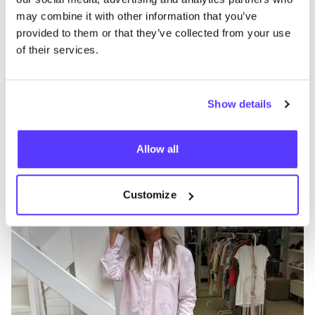
may combine it with other information that you’ve
provided to them or that they’ve collected from your use
of their services.
Zur Route hinzufügen
Show details
Allow all
CIRCULAR soulstore
like
Persoonstraat 20, Hasselt
Secondhand
Kleidung
+3
Customize