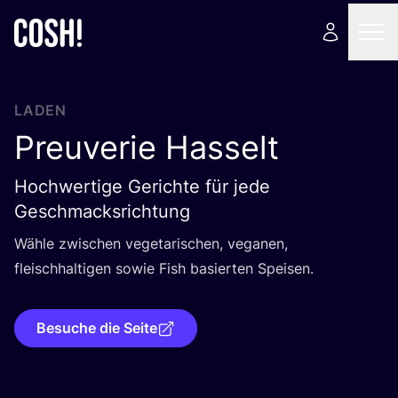
LADEN
Preuverie Hasselt
Hochwertige Gerichte für jede
Geschmacksrichtung
Wäh­le zwi­schen vege­ta­ri­schen, vega­nen,
fleisch­hal­ti­gen sowie Fish basier­ten Speisen.
Besuche die Seite