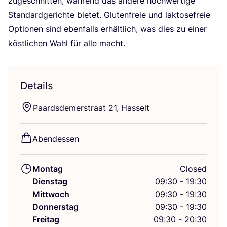
zuge­schnit­ten, wäh­rend das ande­re hoch­wer­ti­ge
Stan­dard­ge­rich­te bie­tet. Glu­ten­freie und lak­to­se­freie
Optio­nen sind eben­falls erhält­lich, was dies zu einer
köst­li­chen Wahl für alle macht.
Details
Paards­de­mer­stra­at
21
, Hasselt
Abend­essen
Montag
Closed
Dienstag
09:30 - 19:30
Mittwoch
09:30 - 19:30
Donnerstag
09:30 - 19:30
Freitag
09:30 - 20:30