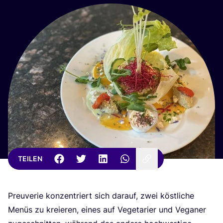
TEILEN
Preu­verie kon­zen­triert sich dar­auf, zwei köst­li­che
Menüs zu kre­ieren, eines auf Vege­ta­ri­er und Vega­ner