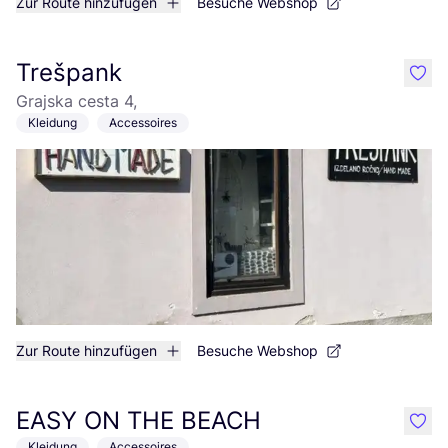
Zur Route hinzufügen
Besuche Webshop
Trešpank
like
Grajska cesta 4,
Kleidung
Accessoires
Zur Route hinzufügen
Besuche Webshop
EASY ON THE BEACH
like
Kleidung
Accessoires