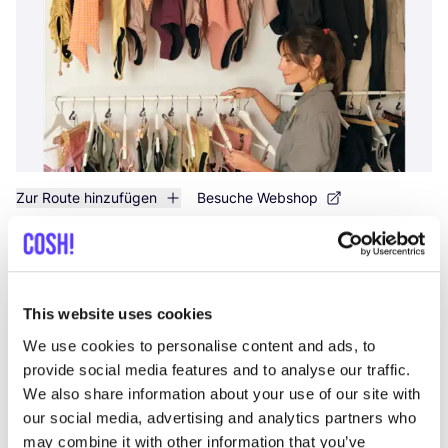
Zur Route hinzufügen
Besuche Webshop
Fashion Space
like
Avenida Francisco Andrade Fumero 1, Arona
This website uses cookies
Kleidung
We use cookies to personalise content and ads, to
provide social media features and to analyse our traffic.
We also share information about your use of our site with
our social media, advertising and analytics partners who
may combine it with other information that you’ve