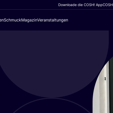
Downloade die COSH! App
COSH!
en
Schmuck
Magazin
Veranstaltungen