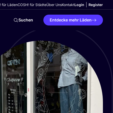
 für Läden
COSH! für Städte
Über Uns
Kontakt
Login
Register
Suchen
Entdecke mehr Läden