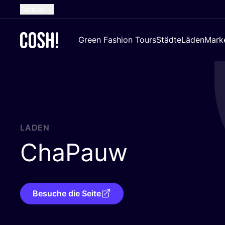
German
English
Green Fashion Tours
Städte
Läden
Mark
Dutch
French
Spanish
Croatian
LADEN
ChaPauw
Besuche die Seite