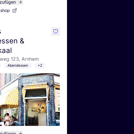
nzufügen
bshop
s
like
essen &
kaal
eweg 123, Arnhem
Abendessen
+2
nzufügen