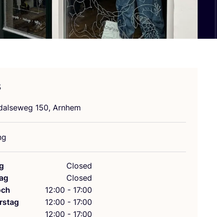
s
d­al­se­weg
150
, Arnhem
ng
g
Closed
ag
Closed
och
12:00 - 17:00
rstag
12:00 - 17:00
g
12:00 - 17:00