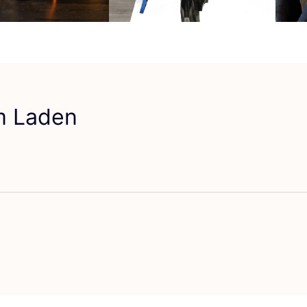
em Laden
vorit ChaPauw