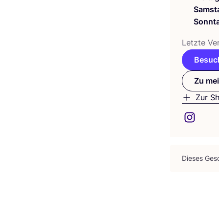
Samst
Sonnt
Letz­te Ver
Besuch
Zu mei
Zur S
Die­ses Gesc