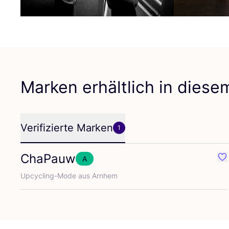
Marken erhältlich in dies
Verifizierte Marken
1
ChaPauw
A
Fa
Upcy­cling-Mode aus Arnhem