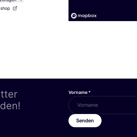
bshop
tter
Vorname
*
nden!
Senden