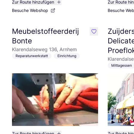
Zur Route hinzufügen
Zur Route hi
Besuche Webshop
Besuche We
Meubelstoffeerderij
Zuijder
like
Bonte
Delicat
Proeflo
Klarendalseweg 136, Arnhem
Reparaturwerkstatt
Einrichtung
Klarendals
Mittagessen
Zur Route hinzufügen
Zur Route hi