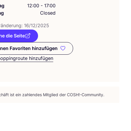
ag
12:00 - 17:00
ag
Closed
­än­de­rung:
16
/
12
/
2025
e die Seite
nen Favoriten hinzufügen
Zu meinen Favoriten hinzufügen
hoppingroute hinzufügen
häft ist ein zah­len­des Mit­glied der
COSH
!-Community.