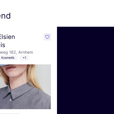
end
Elsien
like
is
eweg 182, Arnhem
Kosmetik
+1