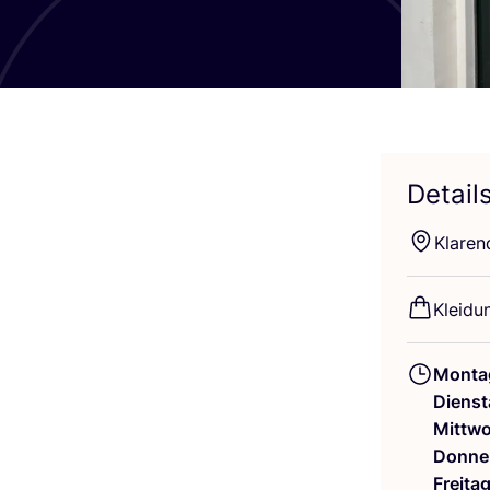
Detail
Kla­ren
Klei­du
Monta
Dienst
Mittw
Donne
Freita