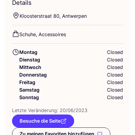
Details
Kloos­ter­stra­at
80
, Antwerpen
Schu­he, Accessoires
Montag
Closed
Dienstag
Closed
Mittwoch
Closed
Donnerstag
Closed
Freitag
Closed
Samstag
Closed
Sonntag
Closed
Letz­te Ver­än­de­rung:
20
/
06
/
2023
Besuche die Seite
Zu meinen Favoriten hinzufügen