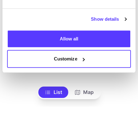
Show details
Allow all
Customize
Zur Route hinzufügen
Besuche Webshop
List
Map