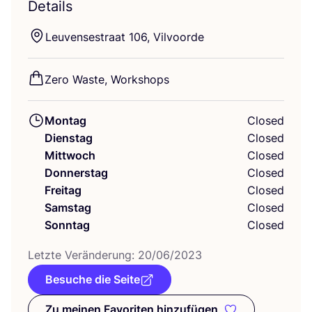
Details
Leu­ven­sestra­at
106
, Vilvoorde
Zero Was­te, Workshops
Montag
Closed
Dienstag
Closed
Mittwoch
Closed
Donnerstag
Closed
Freitag
Closed
Samstag
Closed
Sonntag
Closed
Letz­te Ver­än­de­rung:
20
/
06
/
2023
Besuche die Seite
Zu meinen Favoriten hinzufügen