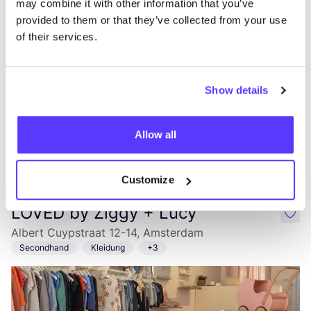
may combine it with other information that you’ve
Mittagessen
Frühstück
provided to them or that they’ve collected from your use
of their services.
Show details
Allow all
Zur Route hinzufügen
Besuche Webshop
Customize
LOVED by Ziggy + Lucy
like
Albert Cuypstraat 12-14, Amsterdam
Secondhand
Kleidung
+3