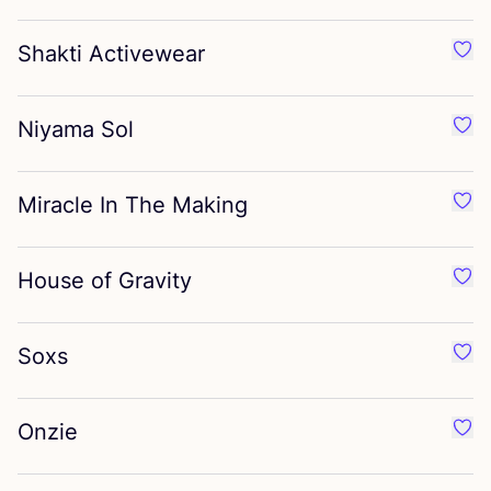
Shakti Activewear
Favo
Niyama Sol
Favo
Miracle In The Making
Favo
House of Gravity
Favo
Soxs
Favo
Onzie
Favo