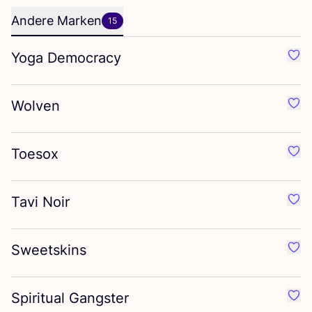
Andere Marken
15
Yoga Democracy
Favo
Wolven
Favo
Toesox
Favo
Tavi Noir
Favo
Sweetskins
Favo
Spiritual Gangster
Favo