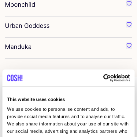
Moonchild
Favo
Urban Goddess
Favo
Manduka
Favo
Mehr Läden in dieser Gegend
This website uses cookies
We use cookies to personalise content and ads, to
provide social media features and to analyse our traffic.
Iambe
We also share information about your use of our site with
like
our social media, advertising and analytics partners who
Van der Helstplein 6, Amsterdam