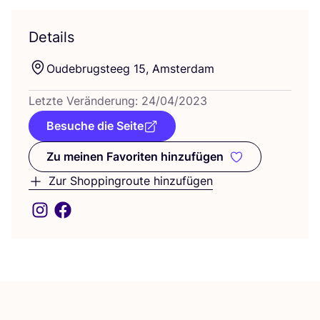
Details
Oude­brugs­teeg
15
, Amsterdam
Letz­te Ver­än­de­rung:
24
/
04
/
2023
Besuche die Seite
Zu meinen Favoriten hinzufügen
Zu meinen Favoriten hinzufüge
Zur Shoppingroute hinzufügen