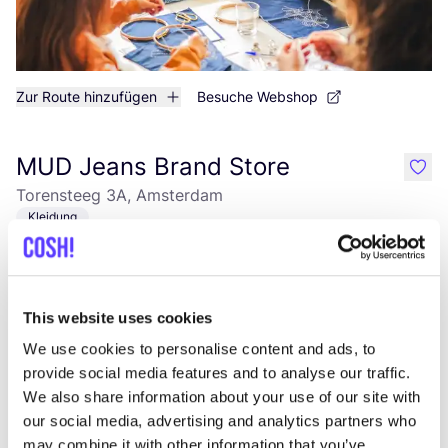
Zur Route hinzufügen
Besuche Webshop
MUD Jeans Brand Store
like
Torensteeg 3A, Amsterdam
Kleidung
This website uses cookies
We use cookies to personalise content and ads, to
provide social media features and to analyse our traffic.
We also share information about your use of our site with
our social media, advertising and analytics partners who
Zur Route hinzufügen
Besuche Webshop
may combine it with other information that you’ve