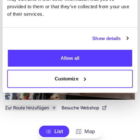
provided to them or that they’ve collected from your use
of their services.
VEGA-LIFE
like
Nieuwe Hoogstraat 3A, Amsterdam
Kleidung
Schuhe
+6
Show details
Allow all
Customize
Zur Route hinzufügen
Besuche Webshop
List
Map