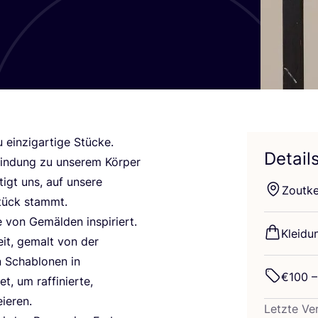
 ein­zig­ar­ti­ge Stü­cke.
Detail
­bin­dung zu unse­rem Kör­per
tigt uns, auf unse­re
Zout­k
stück stammt.
e von Gemäl­den inspi­riert.
Klei­d
Zeit, gemalt von der
n Scha­blo­nen in
€
100
–
 um raf­fi­nier­te,
eieren.
Letz­te Ver