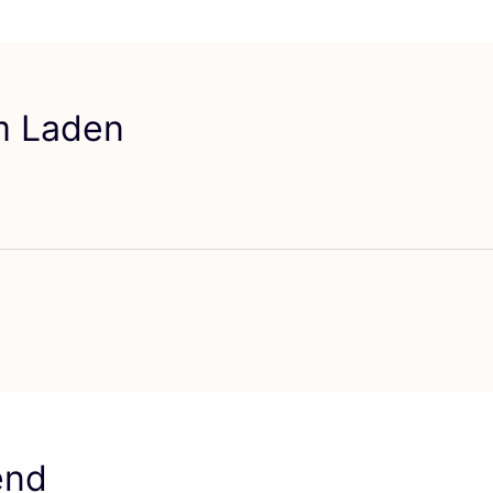
em Laden
vorit RE-GARDE
end