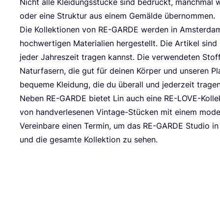
Nicht alle Klei­dungs­stü­cke sind bedruckt, manch­mal w
oder eine Struk­tur aus einem Gemäl­de übernommen.
Die Kol­lek­tio­nen von
RE-GAR­DE
wer­den in Ams­ter­da
hoch­wer­ti­gen Mate­ria­li­en her­ge­stellt. Die Arti­kel sin
jeder Jah­res­zeit tra­gen kannst. Die ver­wen­de­ten Stof
Natur­fa­sern, die gut für dei­nen Kör­per und unse­ren Pla­
beque­me Klei­dung, die du über­all und jeder­zeit tra­ge
Neben
RE-GAR­DE
bie­tet Lin auch eine RE-LOVE-Kol­lek­t
von hand­ver­le­se­nen Vin­ta­ge-Stü­cken mit einem mod
Ver­ein­ba­re einen Ter­min, um das
RE-GAR­DE
Stu­dio i
und die gesam­te Kol­lek­ti­on zu sehen.