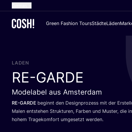
German
English
Green Fashion Tours
Städte
Läden
Mark
Dutch
French
Spanish
Croatian
LADEN
RE-GARDE
Modelabel aus Amsterdam
RE-GAR­DE
beginnt den Design­pro­zess mit der Erstel
Malen ent­ste­hen Struk­tu­ren, Far­ben und Mus­ter, die in r
hohem Tra­ge­kom­fort umge­setzt werden.