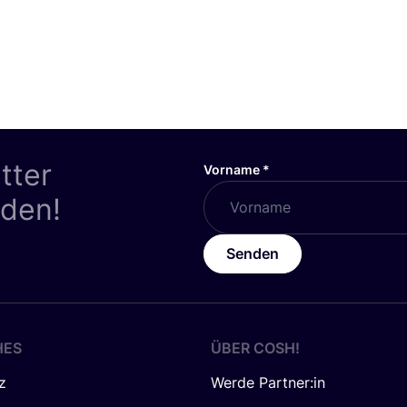
tter
Vorname
*
nden!
Senden
HES
ÜBER
COSH
!
z
Werde Partner:in