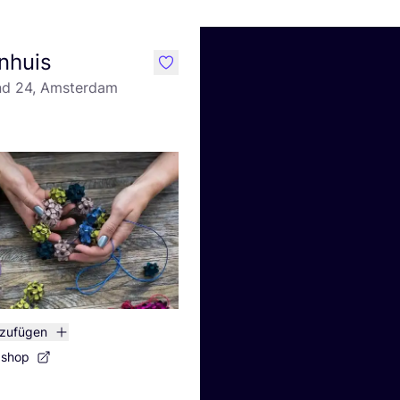
enhuis
like
and 24, Amsterdam
nzufügen
bshop