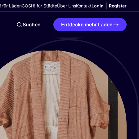
 für Läden
COSH! für Städte
Über Uns
Kontakt
Login
Register
Suchen
Entdecke mehr Läden