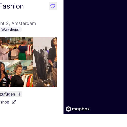
 Fashion
like
cht 2, Amsterdam
Workshops
nzufügen
bshop