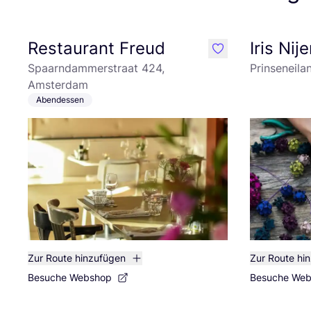
Restaurant Freud
Iris Nij
like
Spaarndammerstraat 424,
Prinseneil
Amsterdam
Abendessen
Zur Route hinzufügen
Zur Route hi
Besuche Webshop
Besuche We