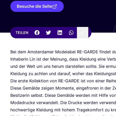
Besuche die Seite
TEILEN
Bei dem Ams­ter­da­mer Mode­la­bel
RE-GAR­DE
fin­det du
Inha­be­rin Lin ist der Mei­nung, dass Klei­dung eine Ver
und der Welt um uns her­um dar­stel­len soll­te. Sie ermu­
Klei­dung zu ach­ten und dar­auf, woher das Klei­dungs­
Die ers­te Kol­lek­ti­on von
RE-GAR­DE
ist von einer Rei­h
Die­se Gemäl­de zei­gen Momen­te, ein­ge­fro­ren in der 
Besit­ze­rin selbst. Die­se Gemäl­de wer­den mit Hil­fe vo
Mode­dru­cke ver­wan­delt. Die Dru­cke wer­den ver­wen­det,
hoch­wer­ti­ge Klei­dung mit hohem Tra­ge­kom­fort zu kr