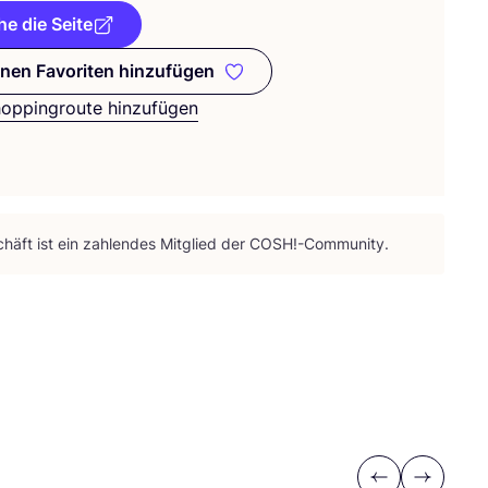
e die Seite
nen Favoriten hinzufügen
Zu meinen Favoriten hinzufügen
hoppingroute hinzufügen
häft ist ein zah­len­des Mit­glied der
COSH
!-Community.