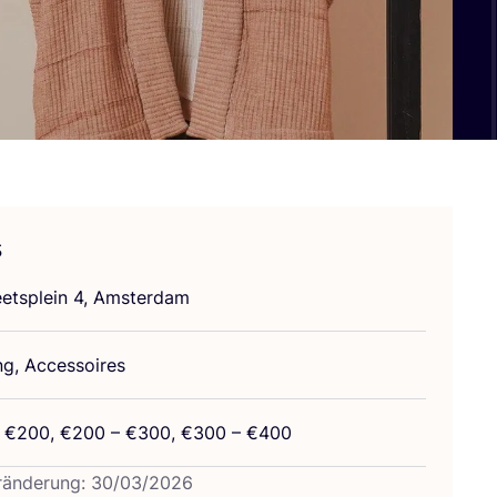
s
eets­plein
4
, Amsterdam
ung, Accessoires
 €
200
, €
200
– €
300
, €
300
– €
400
­än­de­rung:
30
/
03
/
2026