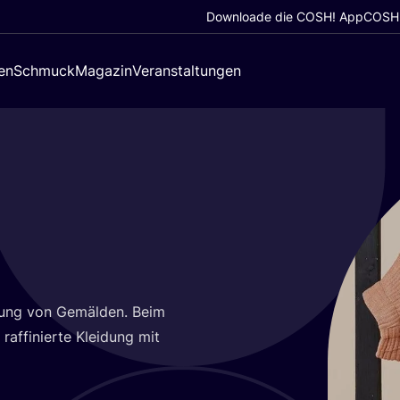
Downloade die COSH! App
COSH!
en
Schmuck
Magazin
Veranstaltungen
­lung von Gemäl­den. Beim
af­fi­nier­te Klei­dung mit