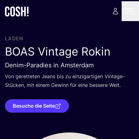
LADEN
BOAS
Vintage Rokin
Denim-Paradies in Amsterdam
Von geret­te­ten Jeans bis zu ein­zig­ar­ti­gen Vin­ta­ge-
Stü­cken, mit einem Gewinn für eine bes­se­re Welt.
Besuche die Seite