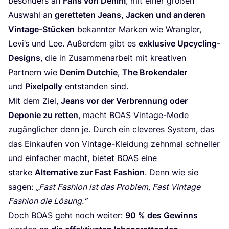
beson­ders an
Fans von Den­im
, mit einer gro­ßen
Aus­wahl an
geret­te­ten Jeans, Jacken und ande­ren
Vin­ta­ge-Stü­cken
bekann­ter Mar­ken wie Wrang­ler,
Levi’s und Lee. Außer­dem gibt es
exklu­si­ve Upcy­cling-
Designs
, die in Zusam­men­ar­beit mit krea­ti­ven
Part­nern wie
Den­im Dut­chie
,
The Bro­kend­a­ler
und
Pixel­pol­ly
ent­stan­den sind.
Mit dem Ziel,
Jeans vor der Ver­bren­nung oder
Depo­nie zu ret­ten
, macht
BOAS
Vin­ta­ge-Mode
zugäng­li­cher denn je. Durch ein cle­ve­res Sys­tem, das
das Ein­kau­fen von Vin­ta­ge-Klei­dung zehn­mal schnel­ler
und ein­fa­cher macht, bie­tet
BOAS
eine
star­ke
Alter­na­ti­ve zur Fast Fashion
. Denn wie sie
sagen:
„
Fast Fashion ist das Pro­blem, Fast Vin­ta­ge
Fashion die Lösung.“
Doch
BOAS
geht noch wei­ter:
90
% des Gewinns