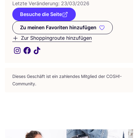
Letz­te Ver­än­de­rung:
23
/
03
/
2026
Besuche die Seite
Zu meinen Favoriten hinzufügen
Zu meinen Favoriten hinzufüge
Zur Shoppingroute hinzufügen
Die­ses Geschäft ist ein zah­len­des Mit­glied der
COSH
!-
Community.