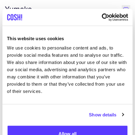
Yumeko
like
Herengracht 418sous, Amsterdam
Einrichtung
This website uses cookies
We use cookies to personalise content and ads, to
provide social media features and to analyse our traffic.
We also share information about your use of our site with
our social media, advertising and analytics partners who
may combine it with other information that you’ve
provided to them or that they’ve collected from your use
of their services.
Zur Route hinzufügen
Besuche Webshop
Wear For Life Campagne
Show details
like
Allow all