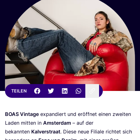
TEILEN
BOAS
Vin­ta­ge
expan­diert und eröff­net einen zwei­ten
Laden mit­ten in
Ams­ter­dam
– auf der
bekann­ten
Kal­ver­stra­at
. Die­se neue Filia­le rich­tet sich