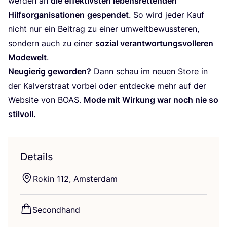
wer­den an
die effek­tivs­ten lebens­ret­ten­den
Hilfs­or­ga­ni­sa­tio­nen
gespen­det
. So wird jeder Kauf
nicht nur ein Bei­trag zu einer umwelt­be­wuss­te­ren,
son­dern auch zu einer
sozi­al ver­ant­wor­tungs­vol­le­ren
Mode­welt
.
Neu­gie­rig gewor­den?
Dann schau im neu­en Store in
der Kal­ver­stra­at vor­bei oder ent­de­cke mehr auf der
Web­site von
BOAS
.
Mode mit Wir­kung war noch nie so
stilvoll.
Details
Rokin
112
, Amsterdam
Second­hand