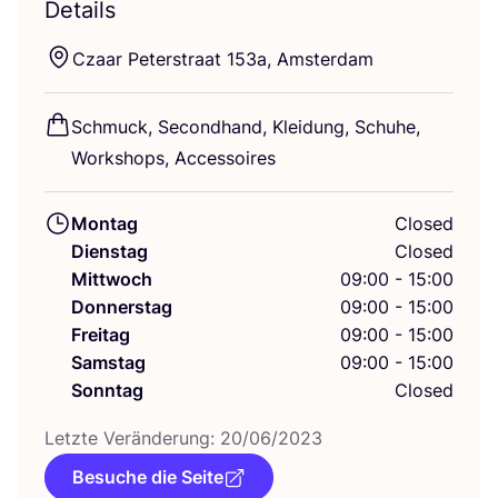
Details
Czaar Peter­stra­at
153
a, Amsterdam
Schmuck, Second­hand, Klei­dung, Schu­he,
Work­shops, Accessoires
Montag
Closed
Dienstag
Closed
Mittwoch
09:00 - 15:00
Donnerstag
09:00 - 15:00
Freitag
09:00 - 15:00
Samstag
09:00 - 15:00
Sonntag
Closed
Letz­te Ver­än­de­rung:
20
/
06
/
2023
Besuche die Seite