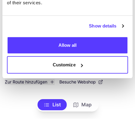
like
of their services.
Javastraat 105, Amsterdam
Secondhand
Show details
Allow all
Customize
Zur Route hinzufügen
Besuche Webshop
List
Map