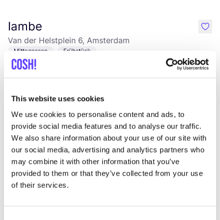
Iambe
like
Van der Helstplein 6, Amsterdam
Mittagessen
Frühstück
This website uses cookies
We use cookies to personalise content and ads, to
provide social media features and to analyse our traffic.
We also share information about your use of our site with
our social media, advertising and analytics partners who
may combine it with other information that you’ve
Zur Route hinzufügen
Besuche Webshop
provided to them or that they’ve collected from your use
of their services.
Schoenmakerij "Charles"
like
Ruyschstraat 14, Amsterdam