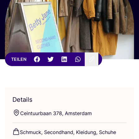
TEILEN
Details
Ceintu­ur­ba­an
378
, Amsterdam
Schmuck, Second­hand, Klei­dung, Schuhe