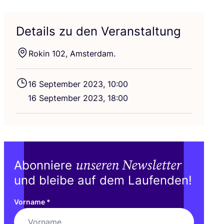
Details zu den Veranstaltung
Rokin
102
, Amsterdam.
16
Sep­tem­ber
2023
,
10
:
00
16
Sep­tem­ber
2023
,
18
:
00
unseren Newsletter
Abonniere
und bleibe auf dem Laufenden!
Vorname
*