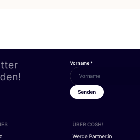
tter
Vorname
*
nden!
Senden
HES
ÜBER
COSH
!
z
Werde Partner:in