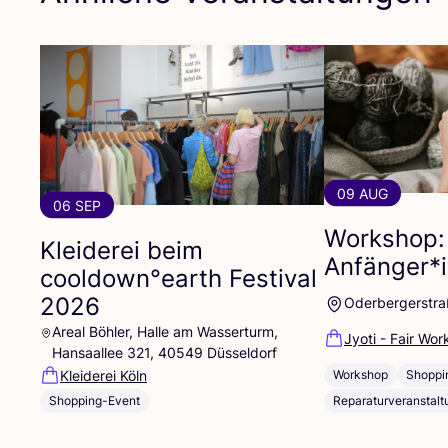
09 AUG
06 SEP
Workshop: 
Kleiderei beim
Anfänger*
cooldown°earth Festival
2026
Oderbergerstra
Areal Böhler, Halle am Wasserturm,
Jyoti - Fair Wor
Hansaallee 321, 40549 Düsseldorf
Kleiderei Köln
Workshop
Shoppi
Shopping-Event
Reparaturveranstalt