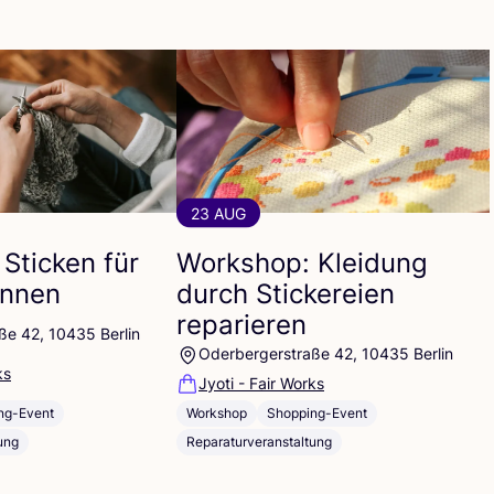
23 AUG
Sticken für
Workshop: Kleidung
innen
durch Stickereien
reparieren
ße 42, 10435 Berlin
Oderbergerstraße 42, 10435 Berlin
ks
Jyoti - Fair Works
Workshop
Shopping-Event
ng-Event
Reparaturveranstaltung
ung