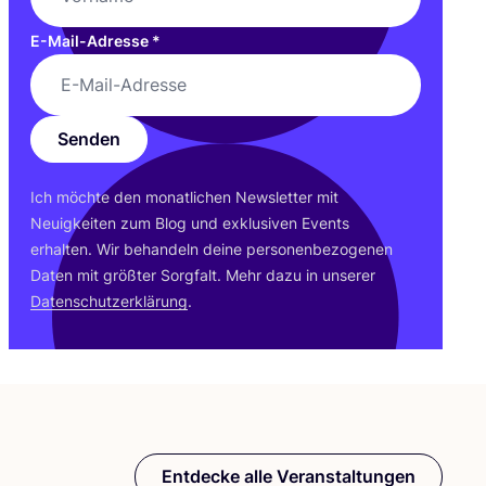
E-Mail-Adresse
*
Senden
Ich möch­te den monat­li­chen News­let­ter mit
Neu­ig­kei­ten zum Blog und exklu­si­ven Events
erhal­ten. Wir behan­deln dei­ne per­so­nen­be­zo­ge­nen
Daten mit größ­ter Sorg­falt. Mehr dazu in unse­rer
Daten­schutz­er­klä­rung
.
Entdecke alle Veranstaltungen