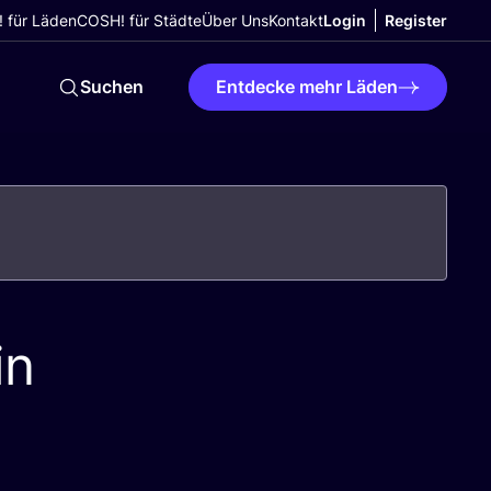
 für Läden
COSH! für Städte
Über Uns
Kontakt
Login
Register
Suchen
Entdecke mehr Läden
in