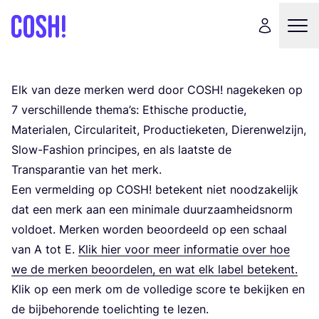
Elk van deze mer­ken werd door
COSH
! nage­ke­ken op
7
ver­schil­len­de the­ma’s: Ethi­sche pro­duc­tie,
Mate­ri­a­len, Cir­cu­la­ri­teit, Pro­duc­tie­ke­ten, Die­ren­wel­zijn,
Slow-Fas­hi­on prin­ci­pes, en als laat­ste de
Trans­pa­ran­tie van het merk.
Een ver­mel­ding op
COSH
! bete­kent niet nood­za­ke­lijk
dat een merk aan een mini­ma­le duur­zaam­heids­norm
vol­doet. Mer­ken wor­den beoor­deeld op een schaal
van A tot E.
Klik hier voor meer infor­ma­tie over hoe
we de mer­ken beoor­de­len, en wat elk label betekent.
Klik op een merk om de vol­le­di­ge sco­re te bekij­ken en
de bij­be­ho­ren­de toe­lich­ting te lezen.