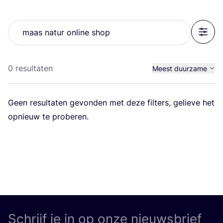
Zoek
Filter
0 resultaten
Meest duurzame
Prijs (hoog - laag)
Geen resul­ta­ten gevon­den met deze fil­ters, gelie­ve het
Prijs (laag - hoog)
opnieuw te proberen.
A - Z
Z - A
Schrijf je in op onze nieuwsbrief