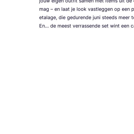
jouw eigen out­fit samen met items uit de col
mag – en laat je look vast­leg­gen op een pol
eta­la­ge, die gedu­ren­de juni steeds meer 
En… de meest ver­ras­sen­de set wint een 