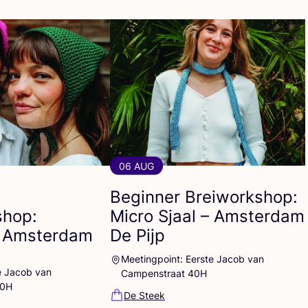
06 AUG
Beginner Breiworkshop:
hop:
Micro Sjaal – Amsterdam
 Amsterdam
De Pijp
Meetingpoint: Eerste Jacob van
e Jacob van
Campenstraat 40H
40H
De Steek