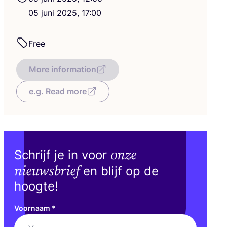
05
juni
2025
,
17
:
00
Free
More information
e.g. Read more
onze
Schrijf je in voor
nieuwsbrief
en blijf op de
hoogte!
Voornaam
*