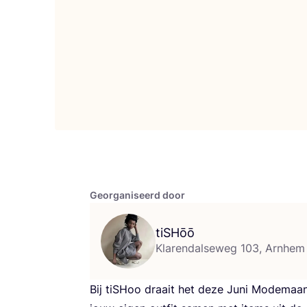
Georganiseerd door
tiSHōō
Klarendalseweg 103, Arnhem
Bij tiS­Hoo draait het deze Juni Mode­maand o