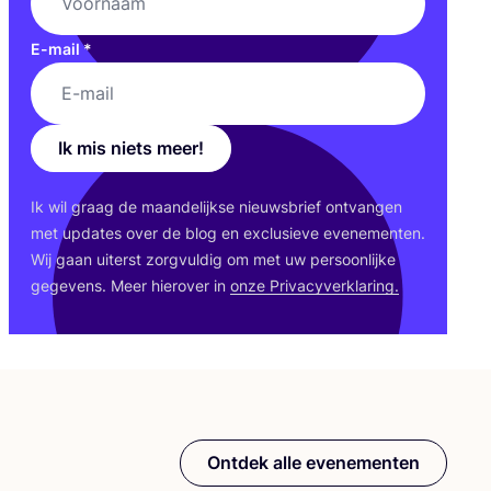
E-mail
*
Ik mis niets meer!
Ik wil graag de maan­de­lijk­se nieuws­brief ont­van­gen
met upda­tes over de blog en exclu­sie­ve eve­ne­men­ten.
Wij gaan uiterst zorg­vul­dig om met uw per­soon­lij­ke
gege­vens. Meer hier­over in
onze Pri­va­cy­ver­kla­ring.
Ontdek alle evenementen