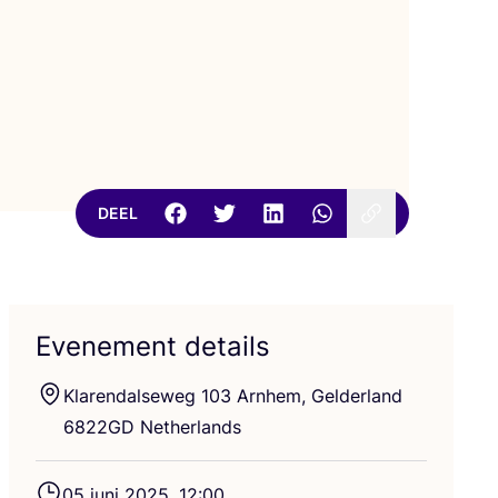
DEEL
Evenement details
Kla­ren­dal­se­weg
103
Arn­hem, Gel­der­land
6822
GD
Netherlands
05
juni
2025
,
12
:
00