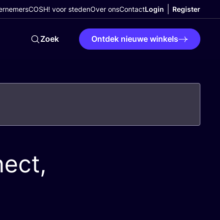
ernemers
COSH! voor steden
Over ons
Contact
Login
Register
Zoek
Ontdek nieuwe winkels
nect,