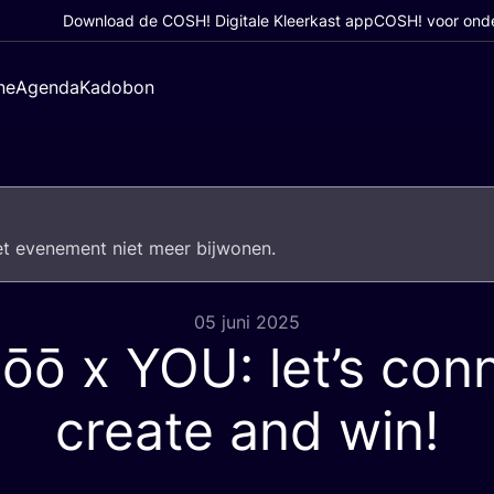
Download de COSH! Digitale Kleerkast app
COSH! voor ond
ne
Agenda
Kadobon
het eve­ne­ment niet meer bijwonen.
05 juni 2025
Hōō x
YOU
: let’s con
create and win!