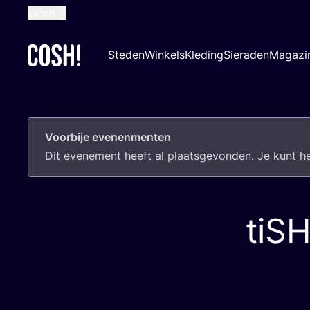
Dutch
English
Steden
Winkels
Kleding
Sieraden
Magazi
French
Spanish
German
Voorbije evenenmenten
Croatian
Dit eve­ne­ment heeft al plaats­ge­von­den. Je kunt 
tiS