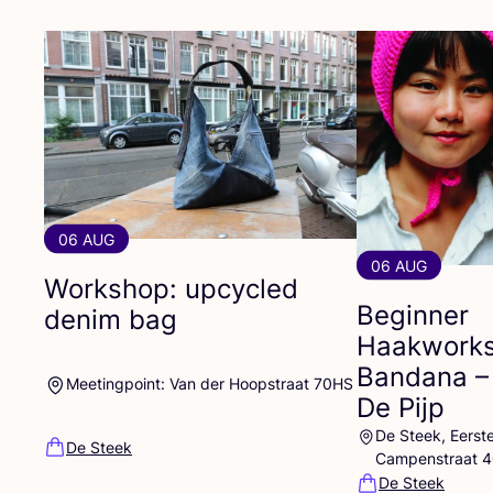
06 AUG
06 AUG
Workshop: upcycled
Beginner
denim bag
Haakworks
Bandana –
Meetingpoint: Van der Hoopstraat 70HS
De Pijp
De Steek, Eerst
De Steek
Campenstraat 
De Steek