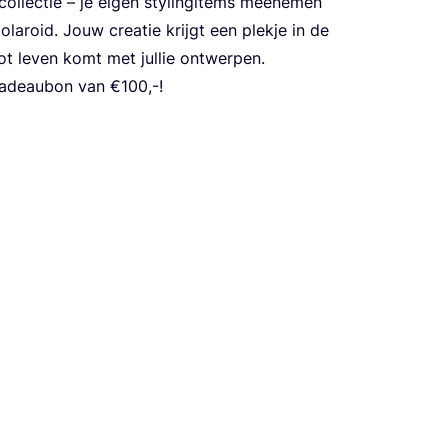
­lec­tie – je eigen sty­lin­gi­tems mee­ne­men
a­roid. Jouw cre­a­tie krijgt een plek­je in de
tot leven komt met jul­lie ontwerpen.
cadeau­bon van €
100
,-!