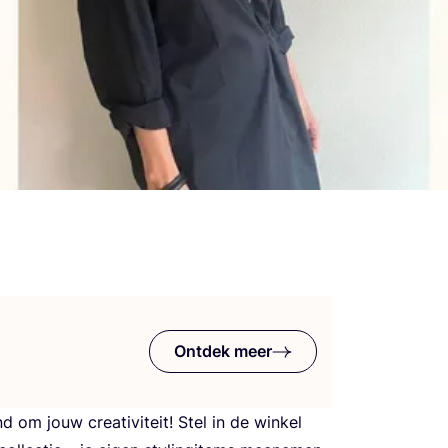
Ontdek meer
m jouw cre­a­ti­vi­teit! Stel in de win­kel