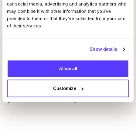
our social media, advertising and analytics partners who
07 AUG
07
may combine it with other information that you’ve
provided to them or that they’ve collected from your use
Workshop: Maak Je Eigen Trouwringen
Sje
of their services.
Drongensesteenweg 152, Gent
B
Fien Demuynck Juwelen
S
Show details
Workshop
Bij
Allow all
Previous
Next
Customize
Ontdek alle evenementen