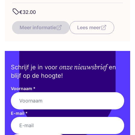
€
32
.
00
Meer informatie
Lees meer
onze nieuwsbrief
Schrijf je in voor
en
blijf op de hoogte!
Voornaam
*
E-mail
*