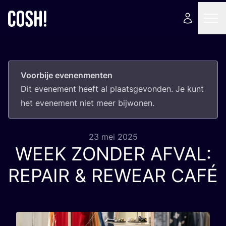
Voorbije evenenmenten
Dit eve­ne­ment heeft al plaats­ge­von­den. Je kunt
het eve­ne­ment niet meer bijwonen.
23 mei 2025
WEEK
ZONDER
AFVAL
:
REPAIR
&
REWEAR
CAFÉ