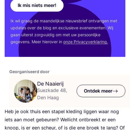
Ik mis niets meer!
Ik wil graag de maan­de­lijk­se nieuws­brief ont­van­gen met
upda­tes over de blog en exclu­sie­ve eve­ne­men­ten. Wij
gaan uiterst zorg­vul­dig om met uw per­soon­lij­ke
gege­vens. Meer hier­over in
onze Pri­va­cy­ver­kla­ring.
Georganiseerd door
De Naaierij
Suezkade 48,
Ontdek meer
Den Haag
Heb je ook thuis een sta­pel kle­ding lig­gen waar nog
iets aan moet gebeu­ren? Wel­licht ont­breekt er een
knoop, is er een scheur, of is die ene broek te lang? Of