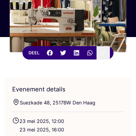
DEEL
Evenement details
Suez­ka­de
48
,
2517
BW
Den Haag
23
mei
2025
,
12
:
00
23
mei
2025
,
16
:
00