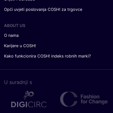
Opći uvjeti poslovanja COSH! za trgovce
ABOUT US
O nama
Karijere u COSH!
Kako funkcionira COSH! indeks robnih marki?
U surad­nji s