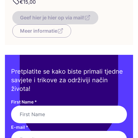
€
15
,
00
Geef hier je hier op via mail!
Meer informatie
Pretplatite se kako biste primali tjedne
savjete i trikove za održiviji način
života!
First Name
*
E-mail
*