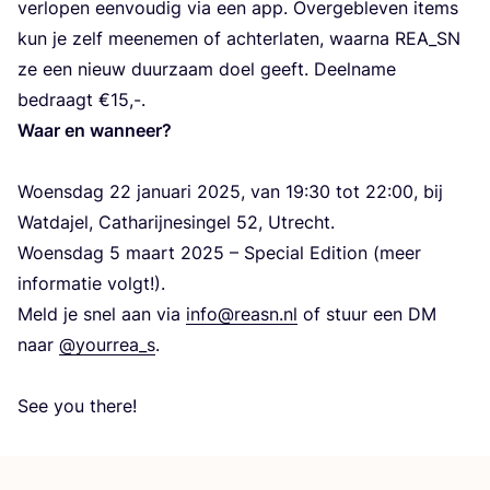
ver­lo­pen eenvo­udig via een app. Over­ge­ble­ven items
kun je zelf meene­men of ach­ter­la­ten, waar­na
REA_SN
ze een nieuw duur­za­am doel geeft. Deel­na­me
bedra­agt €
15
,-.
Waar en wanneer?
Woen­sdag
22
janu­ari
2025
, van
19
:
30
tot
22
:
00
, bij
Wat­da­jel, Cat­ha­rij­ne­sin­gel
52
, Utrec­ht.
Woen­sdag
5
maart
2025
– Spe­ci­al Edi­ti­on (meer
infor­ma­tie volgt!).
Meld je snel aan via
info@​reasn.​nl
of stu­ur een
DM
naar
@yourrea_s
.
See you there!