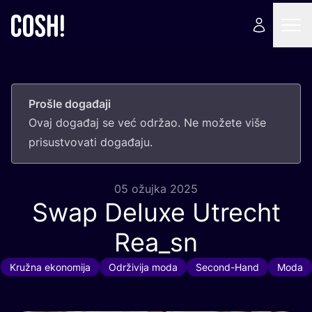
Prošle događaji
Ovaj doga­đaj se već odr­žao. Ne može­te više
pri­sus­tvo­va­ti događaju.
05 ožujka 2025
Swap Deluxe Utrecht
Rea_sn
Kružna ekonomija
Održivija moda
Second-Hand
Moda