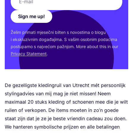
Sign me up!
Želim pri­ma­ti mje­seč­ni bil­ten s novos­ti­ma o blo­gu
i eks­klu­ziv­nim doga­đa­ji­ma. S vašim osob­nim poda­ci­ma
pos­tu­pa­mo s naj­ve­ćom paž­njom. More abo­ut this in our
Pri­vacy Sta­te­ment
.
De gezel­lig­s­te kle­din­gru­il van Utrec­ht mét per­so­onlijk
stylin­ga­dvi­es van mij mag je niet missen! Neem
maxi­ma­al
20
stuks kle­ding of scho­enen mee die je wilt
ruilen of ver­ko­pen. De items moeten in zo’n goede
sta­at zijn dat je ze je bes­te vri­en­din cade­au zou doen.
We han­te­ren sym­bo­lis­c­he prij­zen en alle beta­lin­gen