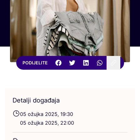
PODIJELITE
Detalji događaja
05
ožuj­ka
2025
,
19
:
30
05
ožuj­ka
2025
,
22
:
00