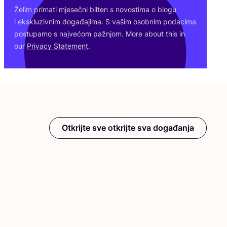
Želim pri­ma­ti mje­seč­ni bil­ten s novos­ti­ma o blo­gu
i eks­klu­ziv­nim doga­đa­ji­ma. S vašim osob­nim poda­ci­ma
pos­tu­pa­mo s naj­ve­ćom paž­njom. More abo­ut this in
our
Pri­vacy Sta­te­ment
.
Otkrijte sve otkrijte sva događanja