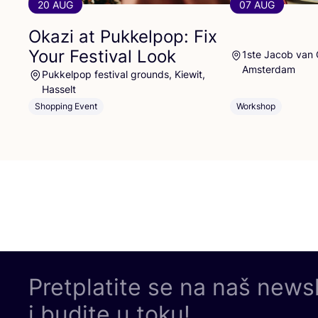
20 AUG
07 AUG
Okazi at Pukkelpop: Fix
Your Festival Look
1ste Jacob van
Amsterdam
Pukkelpop festival grounds, Kiewit,
Hasselt
Shopping Event
Workshop
Pretplatite se na naš news
i budite u toku!