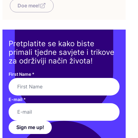
Doe mee!
Pretplatite se kako biste
primali tjedne savjete i trikove
za održiviji način života!
First Name
*
E-mail
*
Sign me up!