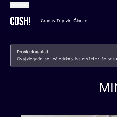
Croatian
English
Gradovi
Trgovine
Članke
Dutch
French
Spanish
Prošle događaji
German
Ovaj doga­đaj se već odr­žao. Ne može­te više pri­sus
MI