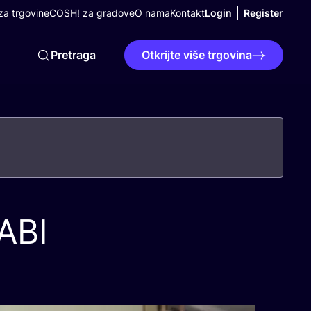
a trgovine
COSH! za gradove
O nama
Kontakt
Login
Register
Pretraga
Otkrijte više trgovina
ABI