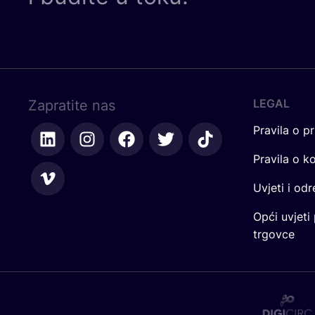
LEGAL
Zapratite nas
Pravila o pr
Pravila o k
Uvjeti i od
Opći uvjeti
trgovce