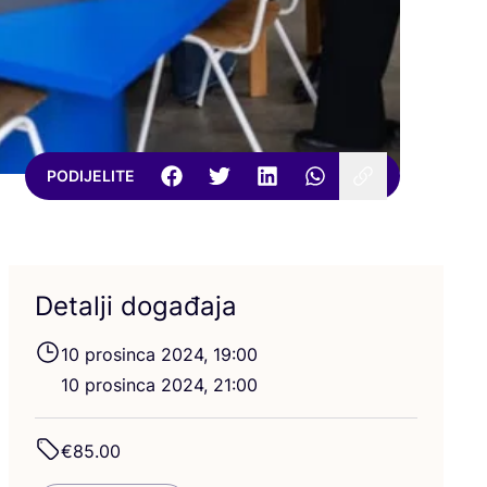
PODIJELITE
Detalji događaja
10
pro­sin­ca
2024
,
19
:
00
10
pro­sin­ca
2024
,
21
:
00
€
85
.
00