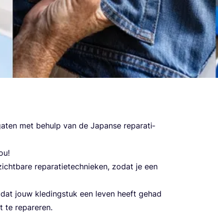
gaten met behulp van de Japan­se repa­ra­ti­
ou!
­h­t­ba­re repa­ra­ti­etec­h­ni­eken, zodat je een
jn dat jouw kle­din­g­s­tuk een leven heeft gehad
t te repareren.