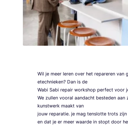
Wil je meer leren over het repa­re­ren van 
etec­h­ni­eken? Dan is de
Wabi Sabi repa­ir wor­k­shop per­fect voor j
We zul­len vooral aan­dac­ht bes­te­den aan zic
kuns­twerk maakt van
jouw repa­ra­tie. je mag ten­s­lot­te trots zi
en dat je er meer waar­de in stopt door he