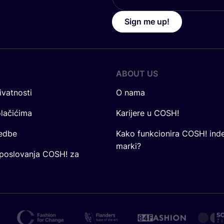
Sign me up!
ABOUT US
ivatnosti
O nama
olačićima
Karijere u COSH!
redbe
Kako funkcionira COSH! ind
marki?
 poslovanja COSH! za