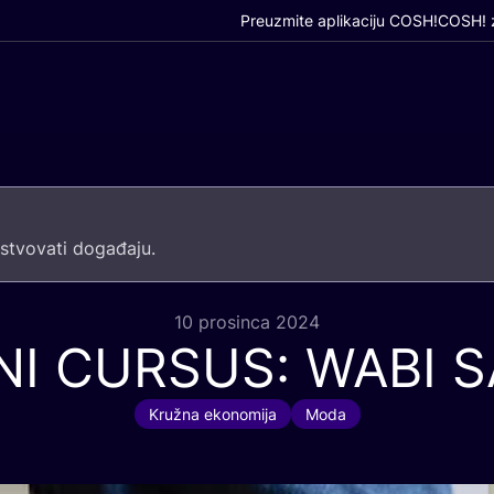
Preuzmite aplikaciju COSH!
COSH! z
­tvo­va­ti događaju.
10 prosinca 2024
NI
CURSUS
:
WABI
S
Kružna ekonomija
Moda