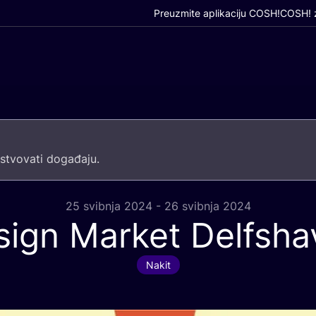
Preuzmite aplikaciju COSH!
COSH! z
­tvo­va­ti događaju.
25 svibnja 2024 - 26 svibnja 2024
sign Market Delfsha
Nakit