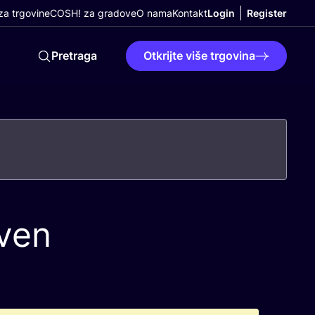
a trgovine
COSH! za gradove
O nama
Kontakt
Login
Register
Pretraga
Otkrijte više trgovina
ven