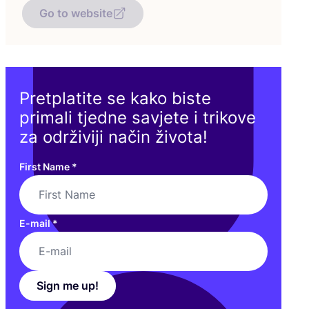
Go to website
Pretplatite se kako biste
primali tjedne savjete i trikove
za održiviji način života!
First Name
*
E-mail
*
Sign me up!