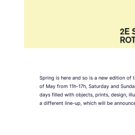
Spring is here and so is a new edi­ti­on of 
of May from
11
h-
17
h, Satur­day and Sun­da
days fil­led with objec­ts, prints, design, ill
a dif­fe­rent line-up, which will be anno­un