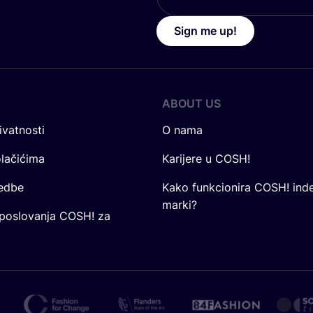
Sign me up!
ABOUT US
ivatnosti
O nama
olačićima
Karijere u COSH!
redbe
Kako funkcionira COSH! ind
marki?
 poslovanja COSH! za