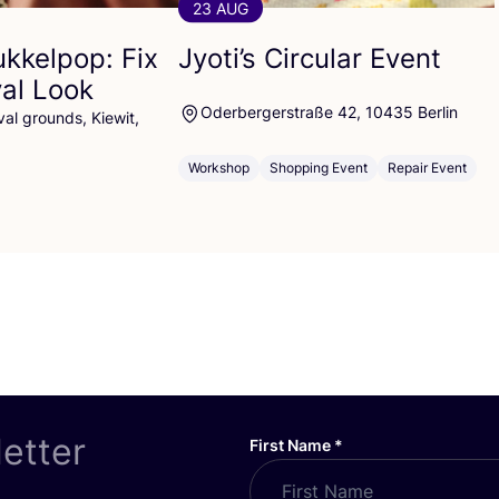
23 AUG
ukkelpop: Fix
Jyoti’s Circular Event
val Look
Oderbergerstraße 42, 10435 Berlin
al grounds, Kiewit,
Workshop
Shopping Event
Repair Event
letter
First Name
*