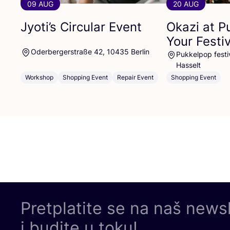
09 AUG
20 AUG
Jyoti’s Circular Event
Okazi at P
Your Festi
Oderbergerstraße 42, 10435 Berlin
Pukkelpop festiv
Hasselt
Workshop
Shopping Event
Repair Event
Shopping Event
Pretplatite se na naš news
i budite u toku!