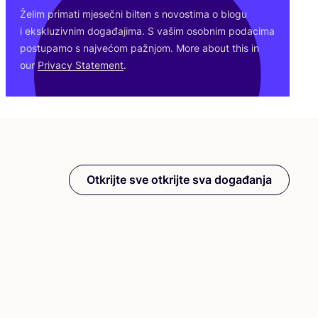
Želim pri­ma­ti mje­seč­ni bil­ten s novos­ti­ma o blo­gu
i eks­klu­ziv­nim doga­đa­ji­ma. S vašim osob­nim poda­ci­ma
pos­tu­pa­mo s naj­ve­ćom paž­njom. More abo­ut this in
our
Pri­vacy Sta­te­ment
.
Otkrijte sve otkrijte sva događanja