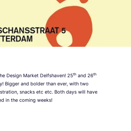
th
th
the Design Mar­ket Del­f­sha­ven!
25
and
26
y! Big­ger and bol­der than ever, with two
us­tra­ti­on, snac­ks etc etc. Both days will have
­ced in the coming weeks!