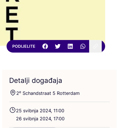
PODIJELITE
Detalji događaja
e
2
Schan­d­stra­at
5
Rotterdam
25
svib­nja
2024
,
11
:
00
26
svib­nja
2024
,
17
:
00