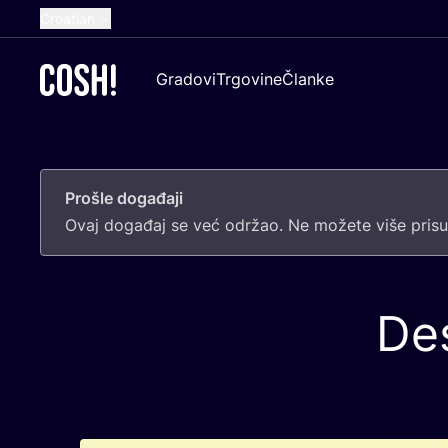
Croatian
English
Gradovi
Trgovine
Članke
Dutch
French
Spanish
Prošle događaji
German
Ovaj doga­đaj se već odr­žao. Ne može­te više pri­sus
De