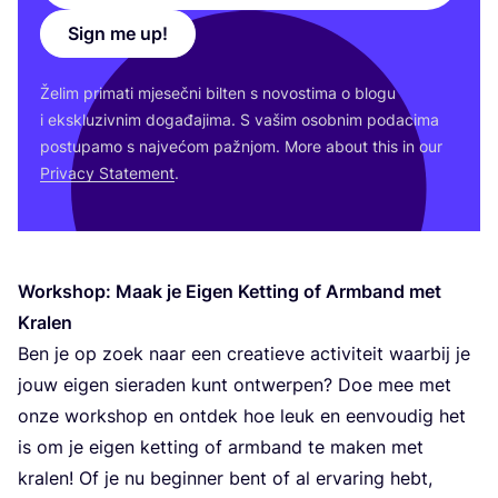
Sign me up!
Želim pri­ma­ti mje­seč­ni bil­ten s novos­ti­ma o blo­gu
i eks­klu­ziv­nim doga­đa­ji­ma. S vašim osob­nim poda­ci­ma
pos­tu­pa­mo s naj­ve­ćom paž­njom. More abo­ut this in our
Pri­vacy Sta­te­ment
.
Wor­k­shop: Maak je Eigen Ket­ting of Arm­band met
Kralen
Ben je op zoek naar een cre­ati­eve acti­vi­te­it waar­bij je
jouw eigen siera­den kunt ontwer­pen? Doe mee met
onze wor­k­shop en ont­dek hoe leuk en eenvo­udig het
is om je eigen ket­ting of arm­band te maken met
kra­len! Of je nu begin­ner bent of al erva­ring hebt,