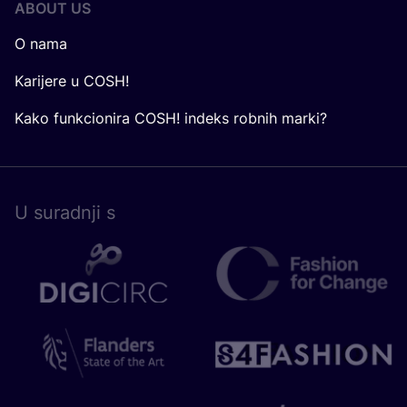
ABOUT US
O nama
Karijere u COSH!
Kako funkcionira COSH! indeks robnih marki?
U surad­nji s