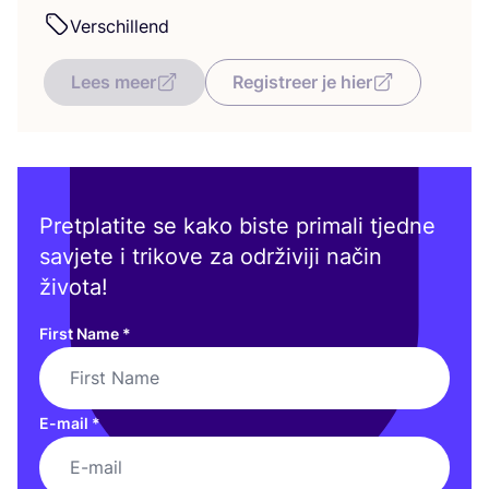
Ver­s­c­hil­lend
Lees meer
Registreer je hier
Pretplatite se kako biste primali tjedne
savjete i trikove za održiviji način
života!
First Name
*
E-mail
*