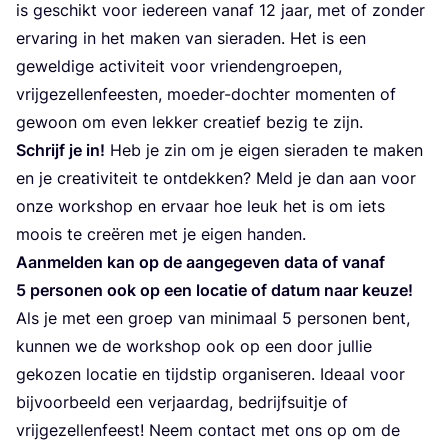
is ges­c­hikt voor iede­re­en vanaf
12
jaar, met of zon­der
erva­ring in het maken van siera­den. Het is een
gewel­di­ge acti­vi­te­it voor vri­en­den­gro­epen,
vrij­ge­zel­len­fe­es­ten, moeder-doc­h­ter momen­ten of
gewo­on om even lek­ker cre­ati­ef bez­ig te zijn.
Schrijf je in!
Heb je zin om je eigen siera­den te maken
en je cre­ati­vi­te­it te ont­dek­ken? Meld je dan aan voor
onze wor­k­shop en erva­ar hoe leuk het is om iets
moois te creëren met je eigen handen.
Aan­mel­den kan op de aan­ge­ge­ven data of vanaf
5
per­so­nen ook op een loca­tie of datum naar keuze!
Als je met een gro­ep van mini­ma­al
5
per­so­nen bent,
kun­nen we de wor­k­shop ook op een door jul­lie
geko­zen loca­tie en tij­d­stip orga­ni­se­ren. Ide­aal voor
bij­vo­or­be­eld een ver­ja­ar­dag, bedrij­f­su­itje of
vrij­ge­zel­len­fe­est! Neem con­tact met ons op om de