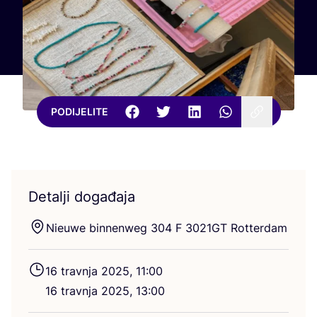
PODIJELITE
Detalji događaja
Nieuwe bin­nenweg
304
F
3021
GT
Rotterdam
16
trav­nja
2025
,
11
:
00
16
trav­nja
2025
,
13
:
00