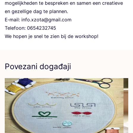
moge­lij­k­he­den te bes­pre­ken en samen een cre­ati­eve
en gezel­li­ge dag te plannen.
E‑mail: info.​xzota@​gmail.​com
Tele­fo­on:
0654232745
We hopen je snel te zien bij de workshop!
Povezani događaji