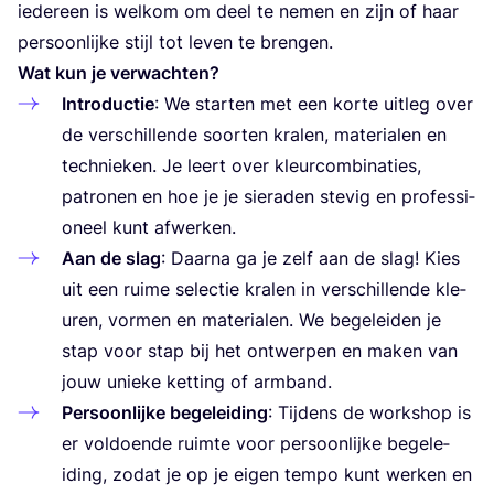
iede­re­en is wel­kom om deel te nemen en zijn of haar
per­so­onlij­ke stijl tot leven te brengen.
Wat kun je verwachten?
Intro­duc­tie
: We star­ten met een kor­te uitleg over
de ver­s­c­hil­len­de soor­ten kra­len, mate­ri­alen en
tec­h­ni­eken. Je leert over kle­ur­com­bi­na­ti­es,
patro­nen en hoe je je siera­den ste­vig en pro­fe­ssi­
one­el kunt afwerken.
Aan de slag
: Daar­na ga je zelf aan de slag! Kies
uit een ruime selec­tie kra­len in ver­s­c­hil­len­de kle­
uren, vor­men en mate­ri­alen. We bege­le­iden je
stap voor stap bij het ontwer­pen en maken van
jouw uni­eke ket­ting of armband.
Per­so­onlij­ke bege­le­iding
: Tij­dens de wor­k­shop is
er vol­do­en­de ruim­te voor per­so­onlij­ke bege­le­
iding, zodat je op je eigen tem­po kunt wer­ken en