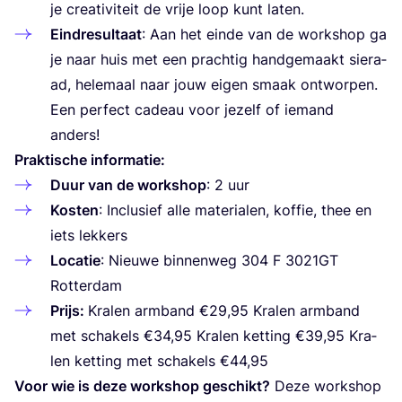
je cre­ati­vi­te­it de vri­je loop kunt laten.
Ein­dre­sul­ta­at
: Aan het ein­de van de wor­k­shop ga
je naar huis met een prac­h­tig hand­ge­ma­akt siera­
ad, hele­ma­al naar jouw eigen sma­ak ontwor­pen.
Een per­fect cade­au voor jezelf of iemand
anders!
Prak­tis­c­he informatie:
Duur van de wor­k­shop
:
2
uur
Kos­ten
: Inclu­si­ef alle mate­ri­alen, kof­fie, thee en
iets lekkers
Loca­tie
: Nieuwe bin­nenweg
304
F
3021
GT
Rotterdam
Prijs:
Kra­len arm­band €
29
,
95
Kra­len arm­band
met scha­kels €
34
,
95
Kra­len ket­ting
€
39
,
95
Kra­
len ket­ting met scha­kels
€
44
,
95
Voor wie is deze wor­k­shop ges­c­hikt?
Deze wor­k­shop