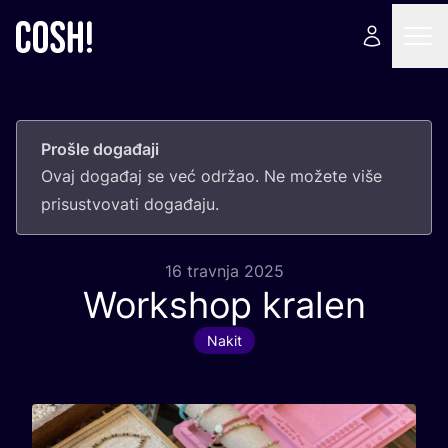
Prošle događaji
Ovaj doga­đaj se već odr­žao. Ne može­te više
pri­sus­tvo­va­ti događaju.
16 travnja 2025
Workshop kralen
Nakit