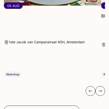
06 AUG
06
Blo
1ste Jacob van Campenstraat 40H, Amsterdam
E
Workshop
Wor
Previous
Next