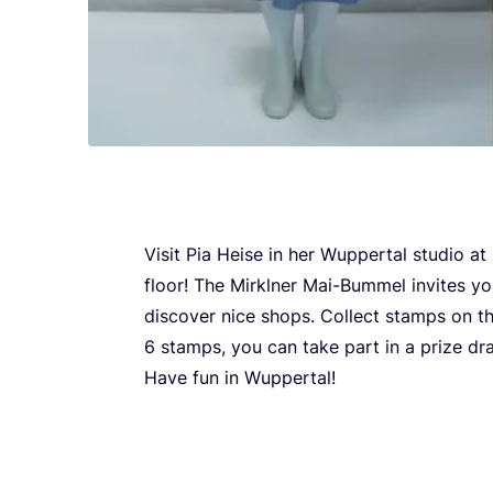
Visit Pia Heise in her Wup­per­tal stu­dio at 
flo­or! The Mir­k­l­ner Mai-Bum­mel invi­tes y
dis­co­ver nice shops. Col­lect stam­ps on 
6
stam­ps, you can take part in a pri­ze dr
Have fun in Wuppertal!