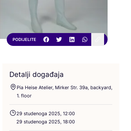
PODIJELITE
Detalji događaja
Pia Heise Ate­li­er, Mir­ker Str.
39
a, bac­kyard,
1
. floor
29
stu­de­no­ga
2025
,
12
:
00
29
stu­de­no­ga
2025
,
18
:
00