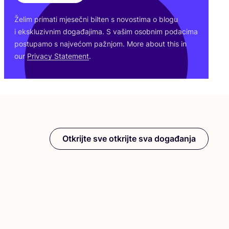
Želim pri­ma­ti mje­seč­ni bil­ten s novos­ti­ma o blo­gu
i eks­klu­ziv­nim doga­đa­ji­ma. S vašim osob­nim poda­ci­ma
pos­tu­pa­mo s naj­ve­ćom paž­njom. More abo­ut this in
our
Pri­vacy Sta­te­ment
.
Otkrijte sve otkrijte sva događanja