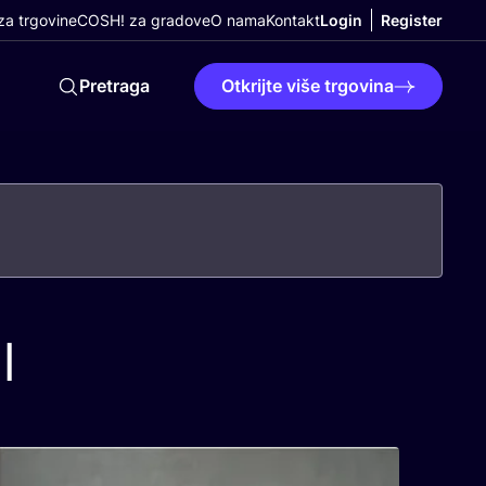
a trgovine
COSH! za gradove
O nama
Kontakt
Login
Register
Pretraga
Otkrijte više trgovina
l