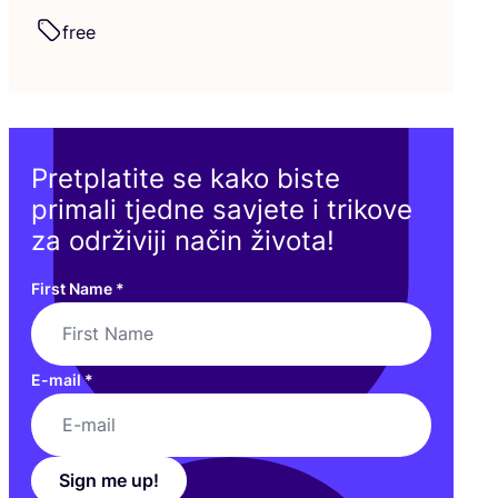
free
Pretplatite se kako biste
primali tjedne savjete i trikove
za održiviji način života!
First Name
*
E-mail
*
Sign me up!