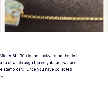
Mir­ker Str.
39
a in the bac­kyard on the first
ou to stroll thro­ugh the neig­h­bo­ur­ho­od and
the stamp card! Once you have col­lec­ted
aw.