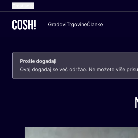
Croatian
English
Gradovi
Trgovine
Članke
Dutch
French
Spanish
Prošle događaji
German
Ovaj doga­đaj se već odr­žao. Ne može­te više pri­sus