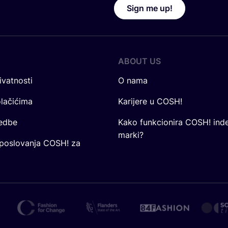
Sign me up!
ABOUT US
ivatnosti
O nama
olačićima
Karijere u COSH!
redbe
Kako funkcionira COSH! ind
marki?
 poslovanja COSH! za