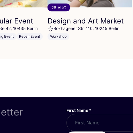
26 AUG
cular Event
Design and Art Market
ße 42, 10435 Berlin
Boxhagener Str. 110, 10245 Berlin
ng Event
Repair Event
Workshop
letter
First Name
*