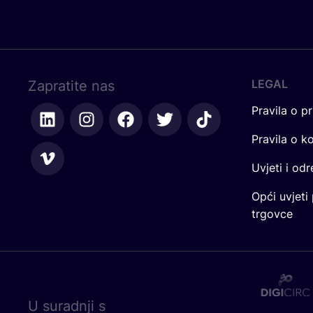
LEGAL
Zapratite nas
Pravila o pr
Pravila o k
Uvjeti i od
Opći uvjeti
trgovce
U surad­nji s