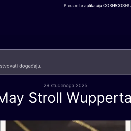
Preuzmite aplikaciju COSH!
COSH! z
­tvo­va­ti događaju.
29 studenoga 2025
May Stroll Wupperta