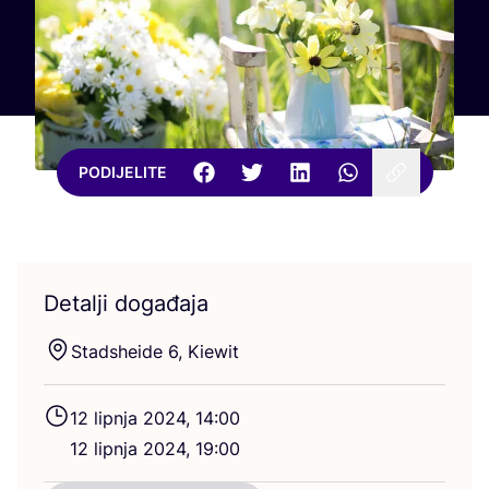
PODIJELITE
Detalji događaja
Stad­she­ide
6
, Kiewit
12
lip­nja
2024
,
14
:
00
12
lip­nja
2024
,
19
:
00