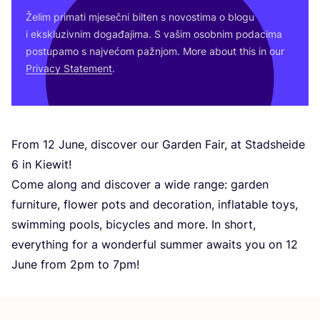
Želim pri­ma­ti mje­seč­ni bil­ten s novos­ti­ma o blo­gu
i eks­klu­ziv­nim doga­đa­ji­ma. S vašim osob­nim poda­ci­ma
pos­tu­pa­mo s naj­ve­ćom paž­njom. More abo­ut this in our
Pri­vacy Sta­te­ment
.
From
12
June, dis­co­ver our Gar­den Fair, at Stad­she­ide
6
in Kiewit!
Come along and dis­co­ver a wide ran­ge: gar­den
fur­ni­tu­re, flower pots and deco­ra­ti­on, infla­ta­ble toys,
swim­ming pools, bicy­cles and more. In short,
everyt­hing for a won­der­ful sum­mer awa­its you on
12
June from
2
pm to
7
pm!