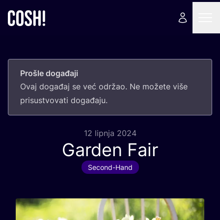
Prošle događaji
Ovaj doga­đaj se već odr­žao. Ne može­te više
pri­sus­tvo­va­ti događaju.
12 lipnja 2024
Garden Fair
Second-Hand