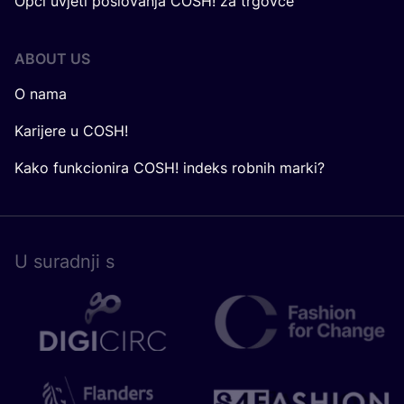
Opći uvjeti poslovanja COSH! za trgovce
ABOUT US
O nama
Karijere u COSH!
Kako funkcionira COSH! indeks robnih marki?
U surad­nji s