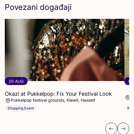
Povezani događaji
20 AUG
06
Okazi at Pukkelpop: Fix Your Festival Look
1
Pukkelpop festival grounds, Kiewit, Hasselt
Shopping Event
Wor
Previous
Next