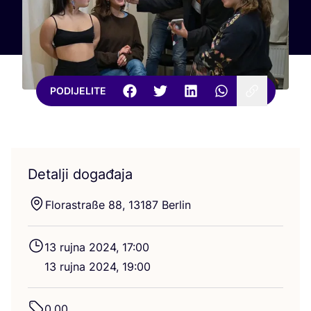
PODIJELITE
Detalji događaja
Flo­ras­traße
88
,
13187
Berlin
13
ruj­na
2024
,
17
:
00
13
ruj­na
2024
,
19
:
00
0
,
00