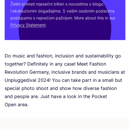
Želim pri­ma­ti mje­seč­ni bil­ten s novos­ti­ma o blo­gu
i eks­klu­ziv­nim doga­đa­ji­ma. S vašim osob­nim poda­ci­ma
pos­tu­pa­mo s naj­ve­ćom paž­njom. More abo­ut this in our
Pri­vacy Sta­te­ment
.
Do music and fashi­on, inclu­si­on and sus­ta­ina­bi­lity go
toget­her? Defi­ni­tely in any case! Meet Fashi­on
Revo­lu­ti­on Ger­many, inclu­si­ve bran­ds and musi­ci­ans at
Unplug­ge­di­val
2024
! You can take part in a small but
spe­ci­al pho­to sho­ot and show how diver­se fashi­on
and people are. Just have a look in the Poc­ket
Open area.