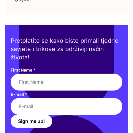
Pretplatite se kako biste primali tjedne
savjete i trikove za održiviji način
života!
First Name
*
E-mail
*
Sign me up!