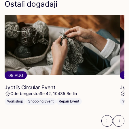
Ostali događaji
09 AUG
23
Jyoti’s Circular Event
Jyo
Oderbergerstraße 42, 10435 Berlin
O
Workshop
Shopping Event
Repair Event
Wor
Previous
Next