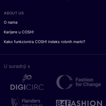
ABOUT US
O nama
Karijere u COSH!
Kako funkcionira COSH! indeks robnih marki?
U surad­nji s