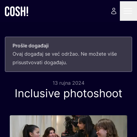
Prošle događaji
Ovaj doga­đaj se već odr­žao. Ne može­te više
pri­sus­tvo­va­ti događaju.
13 rujna 2024
Inclusive photoshoot