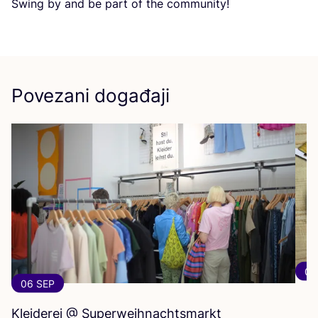
Swing by and be part of the community!
Povezani događaji
06
06 SEP
Kleiderei @ Superweihnachtsmarkt