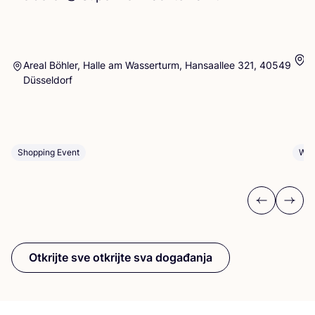
1
Areal Böhler, Halle am Wasserturm, Hansaallee 321, 40549
Düsseldorf
Wor
Shopping Event
Previous
Next
Otkrijte sve otkrijte sva događanja
Pretplatite se na naš newsletter
i budite u toku!