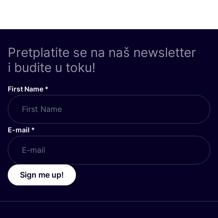
First Name
*
E-mail
*
Sign me up!
Zapratite nas
LEGAL