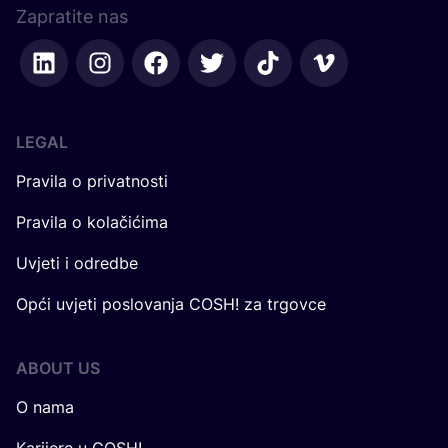
Pravila o privatnosti
Pravila o kolačićima
Uvjeti i odredbe
Opći uvjeti poslovanja COSH! za trgovce
ABOUT US
O nama
Karijere u COSH!
Kako funkcionira COSH! indeks robnih marki?
U surad­nji s