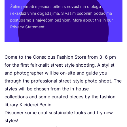
Želim pri­ma­ti mje­seč­ni bil­ten s novos­ti­ma o blo­gu
i eks­klu­ziv­nim doga­đa­ji­ma. S vašim osob­nim poda­ci­ma
pos­tu­pa­mo s naj­ve­ćom paž­njom. More abo­ut this in our
Pri­vacy Sta­te­ment
.
Come to the Con­s­ci­ous Fashi­on Sto­re from
3
–
6
pm
for the first fairk­nal­lt stre­et style sho­oting. A stylist
and pho­to­grap­her will be on-site and guide you
thro­ugh the pro­fe­ssi­onal stre­et-style pho­to sho­ot. The
styles will be cho­sen from the in-house
col­lec­ti­ons and some cura­ted pieces by the fashi­on
library Kle­ide­rei Berlin.
Dis­co­ver some cool sus­ta­ina­ble looks and try new
styles!