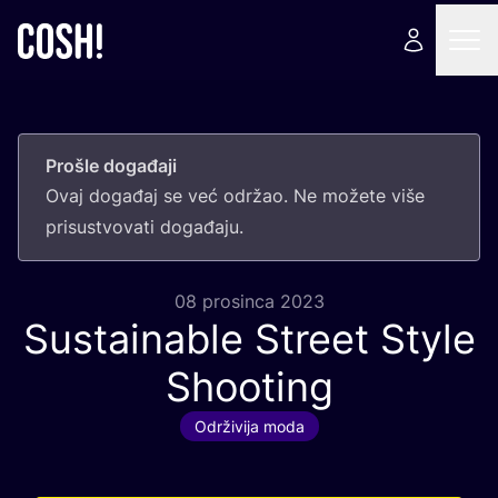
Prošle događaji
Ovaj doga­đaj se već odr­žao. Ne može­te više
pri­sus­tvo­va­ti događaju.
08 prosinca 2023
Sustainable Street Style
Shooting
Održivija moda