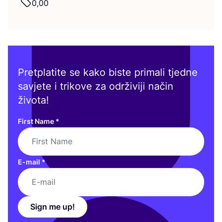
0
,
00
Pretplatite se kako biste primali tjedne
savjete i trikove za održiviji način
života!
First Name
*
E-mail
*
Sign me up!