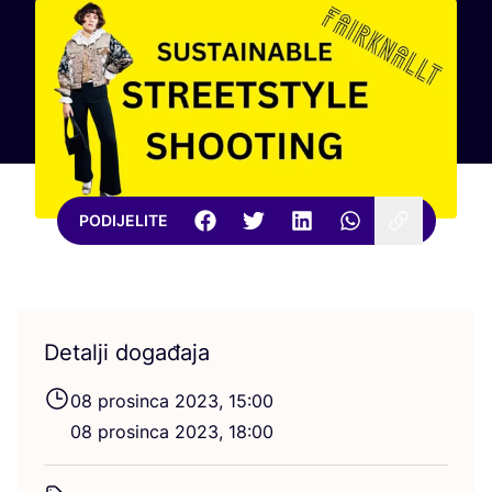
PODIJELITE
Detalji događaja
08
pro­sin­ca
2023
,
15
:
00
08
pro­sin­ca
2023
,
18
:
00