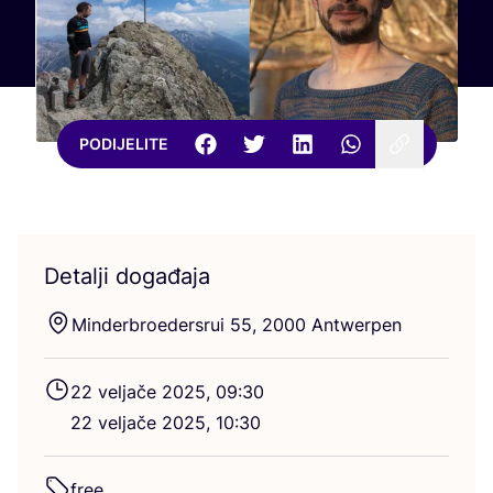
PODIJELITE
Detalji događaja
Min­der­bro­eder­srui
55
,
2000
Antwerpen
22
velja­če
2025
,
09
:
30
22
velja­če
2025
,
10
:
30
free