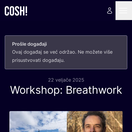
Prošle događaji
Ovaj doga­đaj se već odr­žao. Ne može­te više
pri­sus­tvo­va­ti događaju.
22 veljače 2025
Workshop: Breathwork