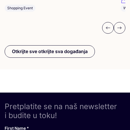
A
Shopping Event
Wor
Previous
Next
Otkrijte sve otkrijte sva događanja
Pretplatite se na naš newsletter
i budite u toku!
First Name
*