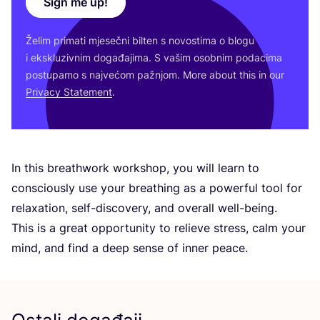
Sign me up!
Želim pri­ma­ti mje­seč­ni bil­ten s novos­ti­ma o blo­gu
i eks­klu­ziv­nim doga­đa­ji­ma. S vašim osob­nim poda­ci­ma
pos­tu­pa­mo s naj­ve­ćom paž­njom. More abo­ut this in our
Pri­vacy Sta­te­ment
.
In this bre­at­hwork wor­k­shop, you will learn to
con­s­ci­ous­ly use your bre­at­hing as a power­ful tool for
relaxa­ti­on, self-dis­co­very, and ove­rall well-being.
This is a gre­at oppor­tu­nity to reli­eve stress, calm your
mind, and find a deep sen­se of inner peace.