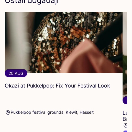
Ostali događaji
20 AUG
Okazi at Pukkelpop: Fix Your Festival Look
27
Pukkelpop festival grounds, Kiewit, Hasselt
Lea
Bag
A