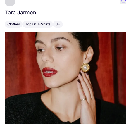
Favo
Tara Jarmon
A
Clothes
Tops & T-Shirts
3+
K