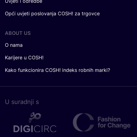
Uvjeti i odredbe
Opći uvjeti poslovanja COSH! za trgovce
ABOUT US
O nama
Karijere u COSH!
Kako funkcionira COSH! indeks robnih marki?
U surad­nji s