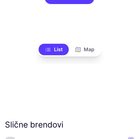
List
Map
Slične brendovi