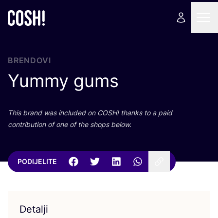
BRENDOVI
Yummy gums
This brand was inclu­ded on
COSH
! than­ks to a paid
con­tri­bu­ti­on of one of the shops below.
PODIJELITE
Detalji