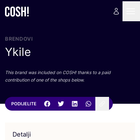
BRENDOVI
Ykile
This brand was inclu­ded on
COSH
! than­ks to a paid
con­tri­bu­ti­on of one of the shops below.
PODIJELITE
Detalji