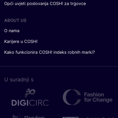
Opći uvjeti poslovanja COSH! za trgovce
ABOUT US
O nama
Karijere u COSH!
Kako funkcionira COSH! indeks robnih marki?
U surad­nji s