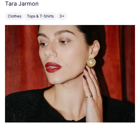
Tara Jarmon
A
Clothes
Tops & T-Shirts
3+
K