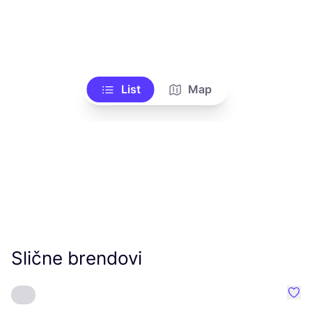
List
Map
Slične brendovi
Favo