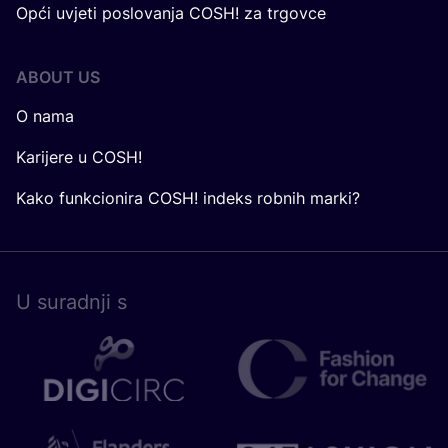
Opći uvjeti poslovanja COSH! za trgovce
ABOUT US
O nama
Karijere u COSH!
Kako funkcionira COSH! indeks robnih marki?
U surad­nji s