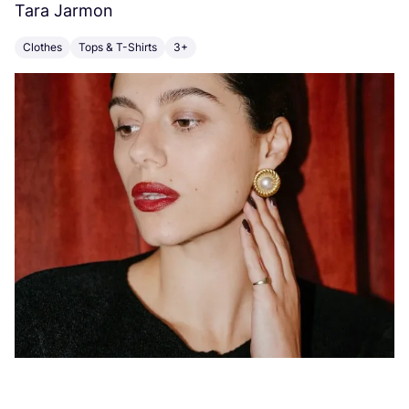
Tara Jarmon
A
Clothes
Tops & T-Shirts
3+
K