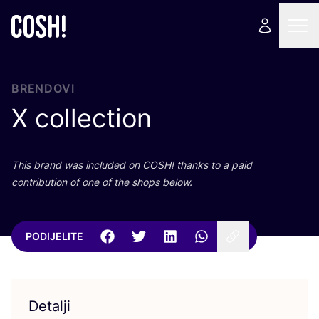
BRENDOVI
X collection
This brand was inclu­ded on
COSH
! than­ks to a paid
con­tri­bu­ti­on of one of the shops below.
PODIJELITE
Detalji