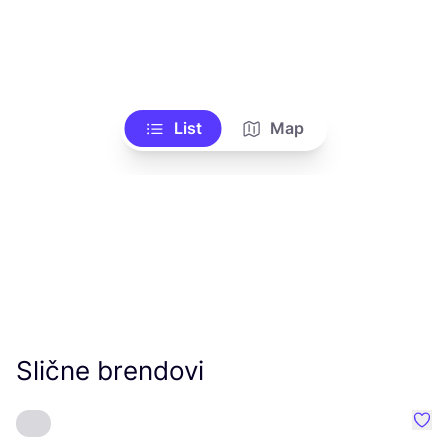
List
Map
Slične brendovi
Favo