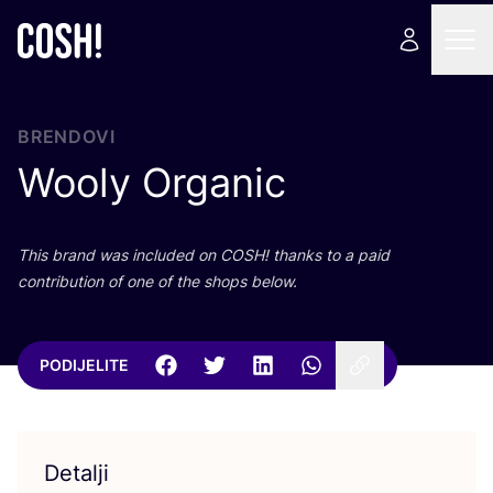
BRENDOVI
Wooly Organic
This brand was inclu­ded on
COSH
! than­ks to a paid
con­tri­bu­ti­on of one of the shops below.
PODIJELITE
Detalji