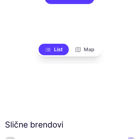
List
Map
Slične brendovi