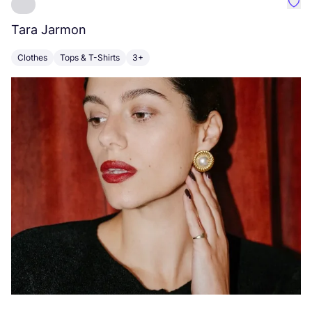
Favo
Tara Jarmon
A
Clothes
Tops & T-Shirts
3+
K