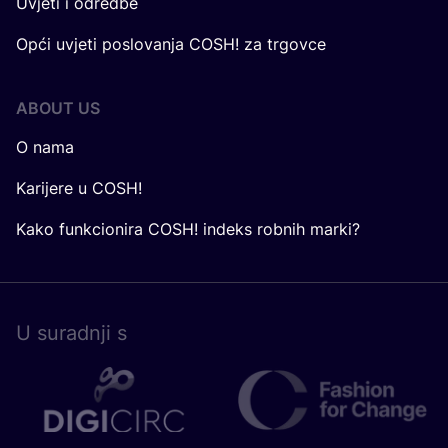
Uvjeti i odredbe
Opći uvjeti poslovanja COSH! za trgovce
ABOUT US
O nama
Karijere u COSH!
Kako funkcionira COSH! indeks robnih marki?
U surad­nji s