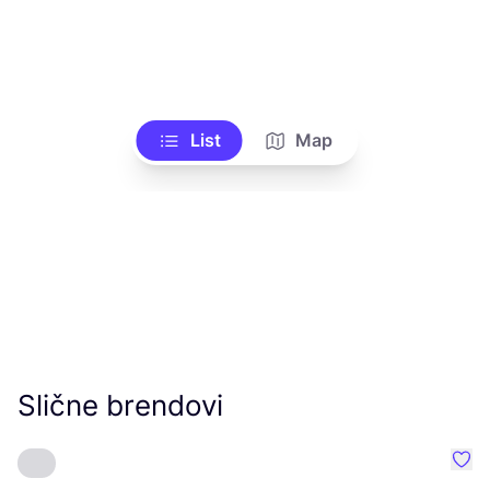
List
Map
Slične brendovi
Favo