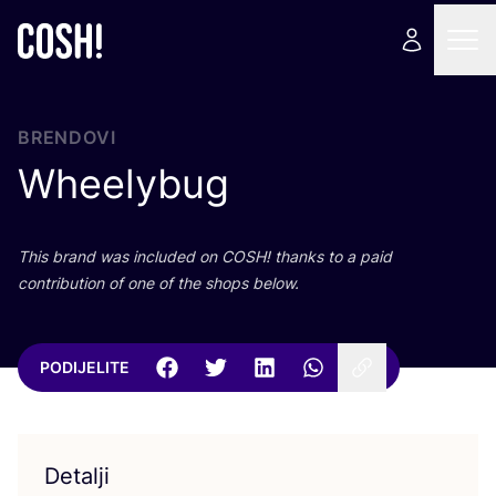
BRENDOVI
Wheelybug
This brand was inclu­ded on
COSH
! than­ks to a paid
con­tri­bu­ti­on of one of the shops below.
PODIJELITE
Detalji