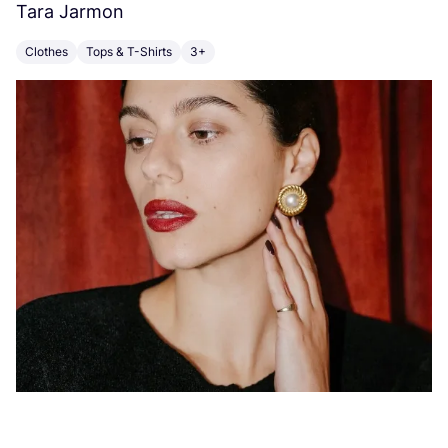
Tara Jarmon
A
Clothes
Tops & T-Shirts
3+
K