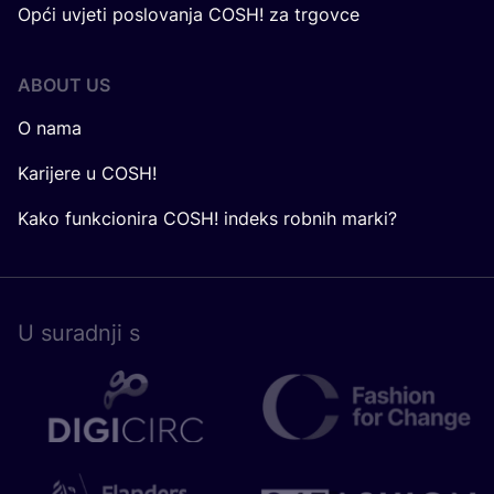
Opći uvjeti poslovanja COSH! za trgovce
ABOUT US
O nama
Karijere u COSH!
Kako funkcionira COSH! indeks robnih marki?
U surad­nji s