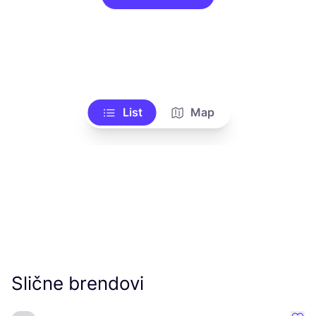
List
Map
Slične brendovi