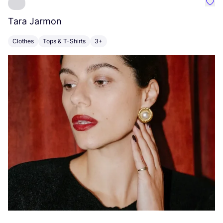
Favo
Tara Jarmon
A
Clothes
Tops & T-Shirts
3+
K