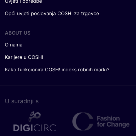
Uvjeti i odredbe
Opći uvjeti poslovanja COSH! za trgovce
ABOUT US
O nama
Karijere u COSH!
Kako funkcionira COSH! indeks robnih marki?
U surad­nji s