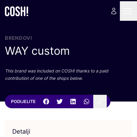
BRENDOVI
WAY
custom
This brand was inclu­ded on
COSH
! than­ks to a paid
con­tri­bu­ti­on of one of the shops below.
PODIJELITE
Detalji