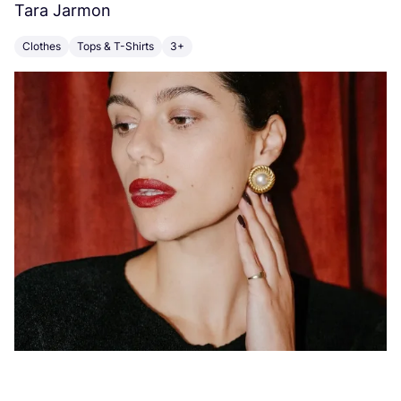
Tara Jarmon
A
Clothes
Tops & T-Shirts
3+
K