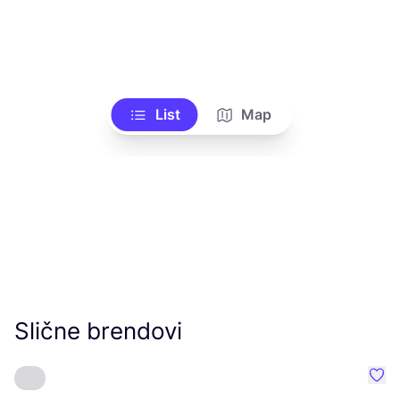
List
Map
Slične brendovi
Favo