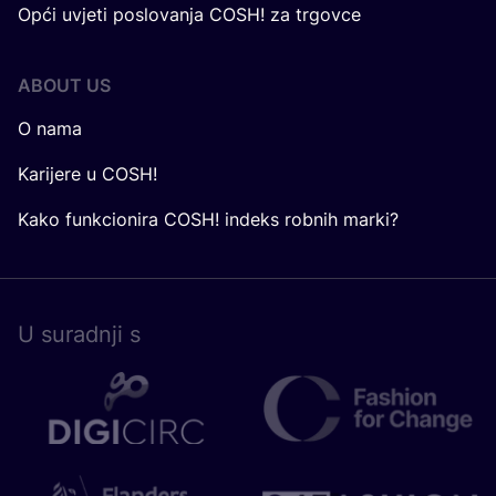
Opći uvjeti poslovanja COSH! za trgovce
ABOUT US
O nama
Karijere u COSH!
Kako funkcionira COSH! indeks robnih marki?
U surad­nji s