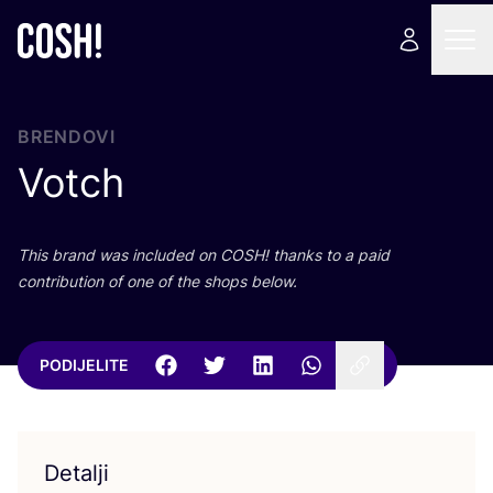
BRENDOVI
Votch
This brand was inclu­ded on
COSH
! than­ks to a paid
con­tri­bu­ti­on of one of the shops below.
PODIJELITE
Detalji