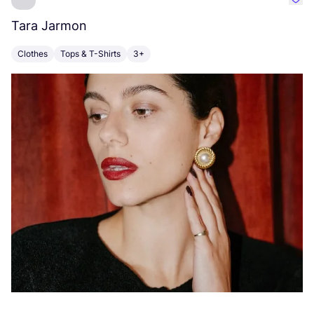
Favo
Tara Jarmon
A
Clothes
Tops & T-Shirts
3+
K