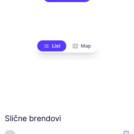
List
Map
Slične brendovi