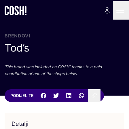
BRENDOVI
Tod’s
This brand was inclu­ded on
COSH
! than­ks to a paid
con­tri­bu­ti­on of one of the shops below.
PODIJELITE
Detalji