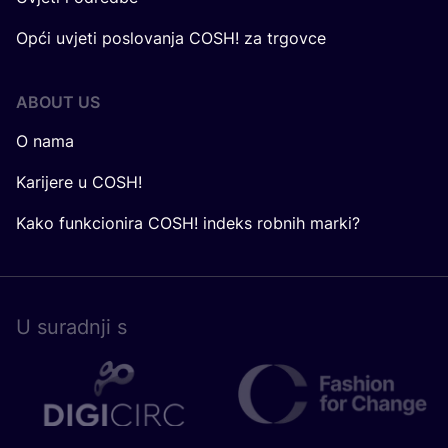
Opći uvjeti poslovanja COSH! za trgovce
ABOUT US
O nama
Karijere u COSH!
Kako funkcionira COSH! indeks robnih marki?
U surad­nji s