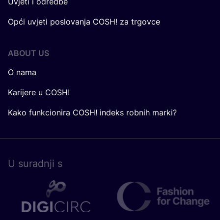
Uvjeti i odredbe
Opći uvjeti poslovanja COSH! za trgovce
ABOUT US
O nama
Karijere u COSH!
Kako funkcionira COSH! indeks robnih marki?
U surad­nji s