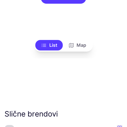
List
Map
Slične brendovi