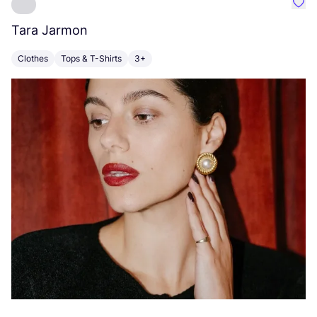
Favo
Tara Jarmon
A
Clothes
Tops & T-Shirts
3+
K