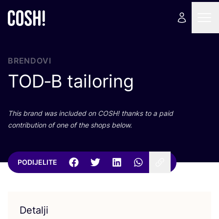
BRENDOVI
TOD
‑B tailoring
This brand was inclu­ded on
COSH
! than­ks to a paid
con­tri­bu­ti­on of one of the shops below.
PODIJELITE
Detalji